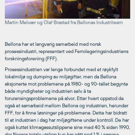
Martin Melvær og Olaf Brastad fra Bellonas Industriteam
Bellona har et langvarig samarbeid med norsk
prosessindustri, representert ved Ferrolegeringsindustriens
forskningsforening (FFF).
Prosessindustrien var lenge forbundet med et røykfylt
lokalmiljø og dumping av miljøgifter, men da Bellona
aksjonerte mot problemene på 1980- og 90-tallet begynte
både myndigheter og industrien selv å ta
forurensingsproblemene på alvor. Etter hvert oppstod da
også et samarbeid mellom Bellona og industrien, herunder
FFF, for å finne løsninger på problemene. Dette har bidratt
til at industrien i dag har miljøgiftene under kontroll. De har
også kuttet klimagassutslippene sine med 40 % siden 1990,
der
Norges totale
utslipp kun har gått ned 1 % i samme