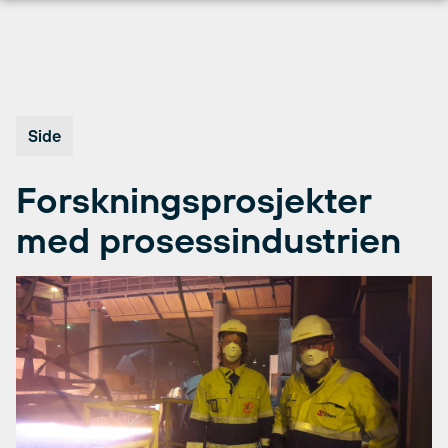
Hopp
til
innhold
Side
Forskningsprosjekter
med prosessindustrien