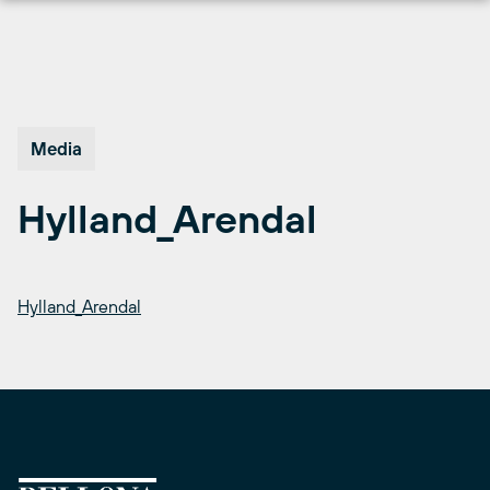
Hopp
til
innhold
Media
Hylland_Arendal
Hylland_Arendal