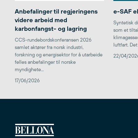
Anbefalinger til regjeringens
e-SAF el
videre arbeid med
Syntetisk dr
karbonfangst- og lagring
som et tilta
klimagasser
CCS-rundebordskonferansen 2026
luftfart. De
samlet aktører fra norsk industri,
forskning og energisektor for å utarbeide
22/04/202
felles anbefalinger til norske
myndighete...
17/06/2026