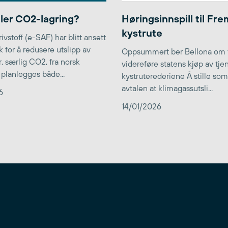
ler CO2-lagring?
Høringsinnspill til Fr
kystrute
ivstoff (e-SAF) har blitt ansett
k for å redusere utslipp av
Oppsummert ber Bellona om 
, særlig CO2, fra norsk
videreføre statens kjøp av tjen
t planlegges både...
kystruterederiene Å stille som
avtalen at klimagassutsli...
6
14/01/2026