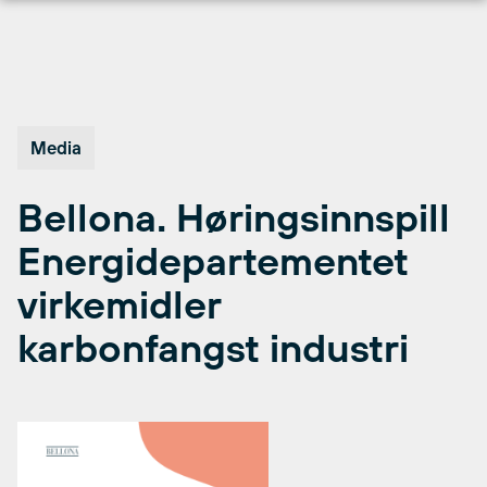
Hopp
til
innhold
Media
Bellona. Høringsinnspill
Energidepartementet
virkemidler
karbonfangst industri