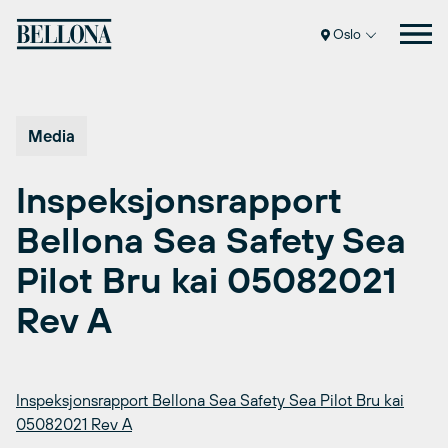
Hopp
til
Oslo
innhold
Media
Inspeksjonsrapport
Bellona Sea Safety Sea
Pilot Bru kai 05082021
Rev A
Inspeksjonsrapport Bellona Sea Safety Sea Pilot Bru kai
05082021 Rev A