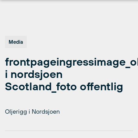
Hopp
til
innhold
Media
frontpageingressimage_ol
i nordsjoen
Scotland_foto offentlig
Oljerigg i Nordsjoen