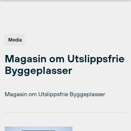
Hopp
til
innhold
Media
Magasin om Utslippsfrie
Byggeplasser
Magasin om Utslippsfrie Byggeplasser