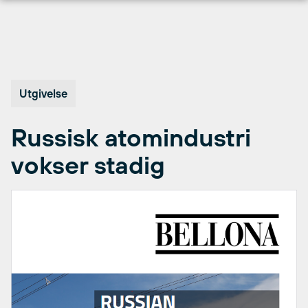
Hopp
til
innhold
Utgivelse
Russisk atomindustri
vokser stadig