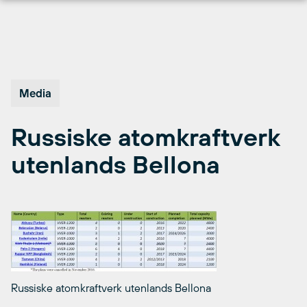
Hopp
til
innhold
Media
Russiske atomkraftverk
utenlands Bellona
Russiske atomkraftverk utenlands Bellona