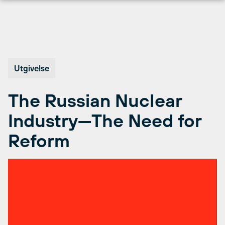
Hopp
til
innhold
Utgivelse
The Russian Nuclear
Industry—The Need for
Reform