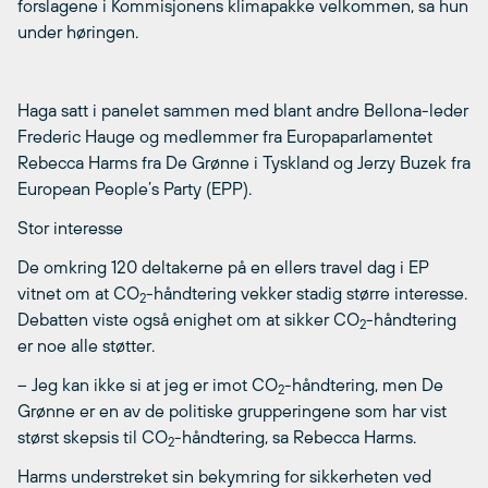
forslagene i Kommisjonens klimapakke velkommen, sa hun
under høringen.
Haga satt i panelet sammen med blant andre Bellona-leder
Frederic Hauge og medlemmer fra Europaparlamentet
Rebecca Harms fra De Grønne i Tyskland og Jerzy Buzek fra
European People’s Party (EPP).
Stor interesse
De omkring 120 deltakerne på en ellers travel dag i EP
vitnet om at CO
-håndtering vekker stadig større interesse.
2
Debatten viste også enighet om at sikker CO
-håndtering
2
er noe alle støtter.
– Jeg kan ikke si at jeg er imot CO
-håndtering, men De
2
Grønne er en av de politiske grupperingene som har vist
størst skepsis til CO
-håndtering, sa Rebecca Harms.
2
Harms understreket sin bekymring for sikkerheten ved