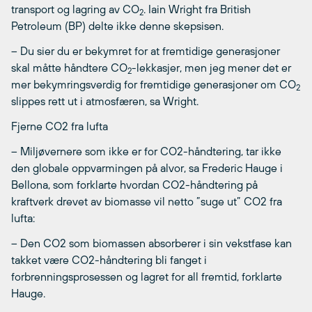
transport og lagring av CO
. Iain Wright fra British
2
Petroleum (BP) delte ikke denne skepsisen.
– Du sier du er bekymret for at fremtidige generasjoner
skal måtte håndtere CO
-lekkasjer, men jeg mener det er
2
mer bekymringsverdig for fremtidige generasjoner om CO
2
slippes rett ut i atmosfæren, sa Wright.
Fjerne CO2 fra lufta
– Miljøvernere som ikke er for CO2-håndtering, tar ikke
den globale oppvarmingen på alvor, sa Frederic Hauge i
Bellona, som forklarte hvordan CO2-håndtering på
kraftverk drevet av biomasse vil netto ”suge ut” CO2 fra
lufta:
– Den CO2 som biomassen absorberer i sin vekstfase kan
takket være CO2-håndtering bli fanget i
forbrenningsprosessen og lagret for all fremtid, forklarte
Hauge.