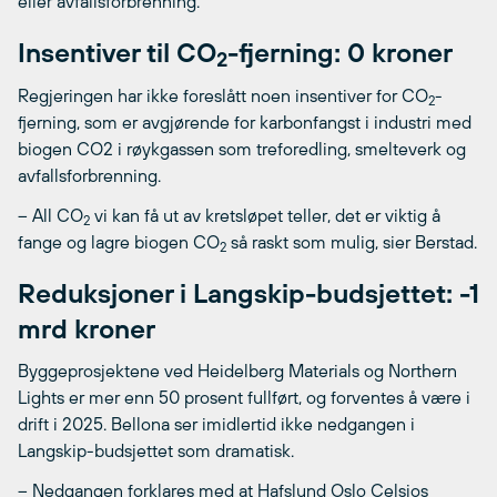
eller avfallsforbrenning.
Insentiver til CO
-fjerning: 0 kroner
2
Regjeringen har ikke foreslått noen insentiver for CO
-
2
fjerning, som er avgjørende for karbonfangst i industri med
biogen CO2 i røykgassen som treforedling, smelteverk og
avfallsforbrenning.
– All CO
vi kan få ut av kretsløpet teller, det er viktig å
2
fange og lagre biogen CO
så raskt som mulig, sier Berstad.
2
Reduksjoner i Langskip-budsjettet: -1
mrd kroner
Byggeprosjektene ved Heidelberg Materials og Northern
Lights er mer enn 50 prosent fullført, og forventes å være i
drift i 2025. Bellona ser imidlertid ikke nedgangen i
Langskip-budsjettet som dramatisk.
– Nedgangen forklares med at Hafslund Oslo Celsios