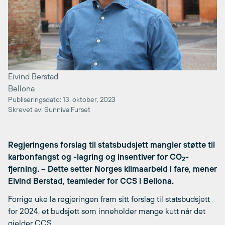
Eivind Berstad
Bellona
Publiseringsdato: 13. oktober, 2023
Skrevet av: Sunniva Furset
R
egjeringens forslag til statsbudsjett mangler støtte til
karbonfangst og -lagring og insentiver for CO
-
2
fjerning.
–
Dette setter Norges klimaarbeid i fare, mener
Eivind Berstad, teamleder for CCS i Bellona.
Forrige uke la regjeringen fram sitt forslag til statsbudsjett
for 2024, et budsjett som inneholder mange kutt når det
gjelder CCS.