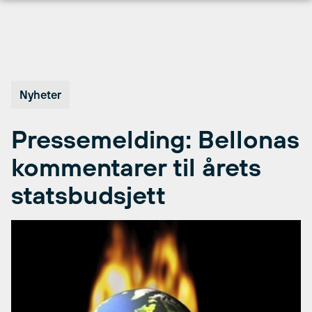
Hopp
til
innhold
Nyheter
Pressemelding: Bellonas
kommentarer til årets
statsbudsjett