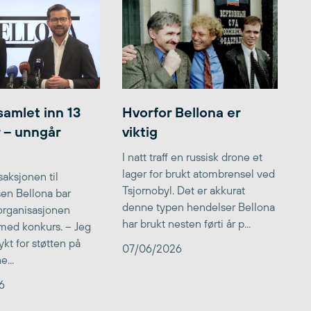
samlet inn 13
Hvorfor Bellona er
r – unngår
viktig
I natt traff en russisk drone et
lager for brukt atombrensel ved
aksjonen til
Tsjornobyl. Det er akkurat
lsen Bellona bar
denne typen hendelser Bellona
 organisasjonen
har brukt nesten førti år p...
med konkurs. – Jeg
kt for støtten på
07/06/2026
...
6