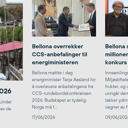
Bellona overrekker
Bellona 
CCS-anbefalinger til
millione
energiministeren
konkurs
Bellona møttte i dag
Innsamlings
energiminister Terje Aasland for
Miljøstifte
å overlevere anbefalingene fra
frukter, og
2026
CCS-rundebordskonferansen
unngår der
2026. Budskapet er tydelig:
takker ydmy
 Under
Norge må f...
vegner av he
 av de
17/06/2026
09/06/202