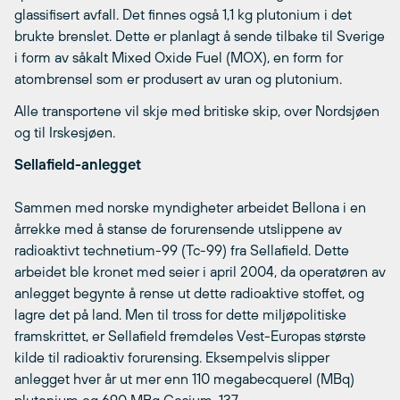
glassifisert avfall. Det finnes også 1,1 kg plutonium i det
brukte brenslet. Dette er planlagt å sende tilbake til Sverige
i form av såkalt Mixed Oxide Fuel (MOX), en form for
atombrensel som er produsert av uran og plutonium.
Alle transportene vil skje med britiske skip, over Nordsjøen
og til Irskesjøen.
Sellafield-anlegget
Sammen med norske myndigheter arbeidet Bellona i en
årrekke med å stanse de forurensende utslippene av
radioaktivt technetium-99 (Tc-99) fra Sellafield. Dette
arbeidet ble kronet med seier i april 2004, da operatøren av
anlegget begynte å rense ut dette radioaktive stoffet, og
lagre det på land. Men til tross for dette miljøpolitiske
framskrittet, er Sellafield fremdeles Vest-Europas største
kilde til radioaktiv forurensing. Eksempelvis slipper
anlegget hver år ut mer enn 110 megabecquerel (MBq)