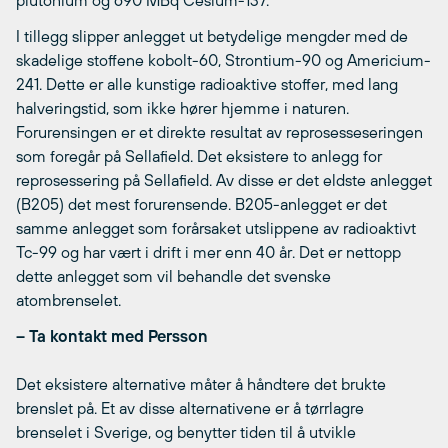
plutonium og 690 MBq Cesium-137.
I tillegg slipper anlegget ut betydelige mengder med de
skadelige stoffene kobolt-60, Strontium-90 og Americium-
241. Dette er alle kunstige radioaktive stoffer, med lang
halveringstid, som ikke hører hjemme i naturen.
Forurensingen er et direkte resultat av reprosesseseringen
som foregår på Sellafield. Det eksistere to anlegg for
reprosessering på Sellafield. Av disse er det eldste anlegget
(B205) det mest forurensende. B205-anlegget er det
samme anlegget som forårsaket utslippene av radioaktivt
Tc-99 og har vært i drift i mer enn 40 år. Det er nettopp
dette anlegget som vil behandle det svenske
atombrenselet.
– Ta kontakt med Persson
Det eksistere alternative måter å håndtere det brukte
brenslet på. Et av disse alternativene er å tørrlagre
brenselet i Sverige, og benytter tiden til å utvikle