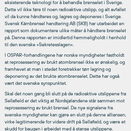
eksisterende teknologi for å behandle brenselet i Sverige.
Dette vil ikke føre til noen radioaktive utslipp, og alt avfallet
vil da kunne håndteres og, lagres og deponeres i Sverige.
Svensk Kärnbrensel handtering AB (SKB) har utarbeidet en
rapport som dokumentere ulike måter å håndtere brenselet
på. Denne rapporten er imidlertid hemmeligholdt i henhold
til den svenske «Sekretesslagen».
I OSPAR-forhandlingene har norske myndigheter fastholdt
at reprosessering av brukt atombrensel ikke er ønskelig, og
framhevet at man i stedet foretrekker tørr lagring og
deponering av det brukte atombrenselet. Dette har også
vært det svenske synspunktet.
Skal det noen gang bli slutt på de radioaktive utslippene fra
Sellafield er det viktig at Nordsjølandene står sammen mot
reprosessering av brukt brensel. De nye signalene fra
svenske myndigheter kan gjøre en slutt på denne alliansen,
virke legitimerende for videre drift på Sellafield, og være et
skudd for baugen i arbeidet med å stanse utslippene.