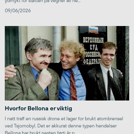
ydmykt for støtten på vegner av he...
09/06/2026
Hvorfor Bellona er viktig
I natt traff en russisk drone et lager for brukt atombrensel
ved Tsjornobyl. Det er akkurat denne typen hendelser
Bellona har brukt nesten førti år p...