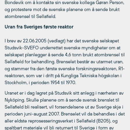
Bondevik om å kontakte sin svenske kollega Gøran Person,
og protestere mot de svenske planene om å sende brukt
atombrensel til Sellafield.
Uran fra Sveriges første reaktor
I brev av 22.06.2005 (vedlagt) har det svenske selskapet
Studsvik-SVEFO underrettet svenske myndigheter om at
selskapet planlegger å sende 4,6 tonn brukt atombrensel til
Sellafield for behandling. Brenselet består av utarmet uran,
og stammer fra den første svenske forskningsreaktoren, R1-
reaktoren, som var i drift på Kungliga Tekniska högskolan i
Stockholm, i perioden 1954 til 1970.
Uranet er i dag lagret på Studsvik sitt anlegg i nærheten av
Nyköping. Skulle planene om å sende svensk brenslet til
Sellafield bli realisert, vil forsendelsene ut av Sverige skje i
perioden juni-august 2007. Brenselet vil da behandles i det
aller eldste reprosesseringsverket i Sellafield (B205), og
spaltbart materiale vil bli returnert til Sverige i form av