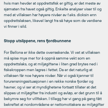
hvis man hevder at oppdrettsfisk er giftig, er det meste av
sjømaten fra havet også giftig. Enkelte analyser viser til og
med at villaksen har høyere nivåer av f.eks. dioksin enn
oppdrettslaksen, likevel langt fra så høye som de verdiene
vi finner i sild.
Stopp utslippene, rens fjordbunnene
For Bellona er ikke dette overraskende. Vi vet at villaksen
må spise mye mer for å oppnå samme vekt som en
oppdrettslaks, og at miljøgiftene i liten grad brytes ned i
fiskekroppen men lagres i fettet. Da er det naturlig at
villaksen får noe høyere nivåer. Når vi også kjenner til
forurensningssituasjonen i en rekke norske fjorder og
havner, og vi ser at myndighetene fortsatt tillater at det
slippes ut miljøgifter fra industri og avløp, er det grunn til å
bekymre seg for villfisken. I tillegg har vi gang på gang fått
bekreftet at nordområdene er nettomottakere av miljøgifter