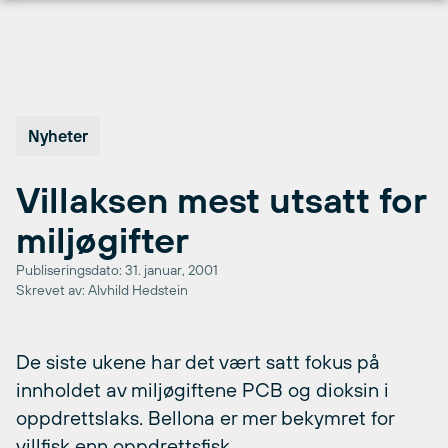
Hopp
til
innhold
Nyheter
Villaksen mest utsatt for
miljøgifter
Publiseringsdato: 31. januar, 2001
Skrevet av: Alvhild Hedstein
De siste ukene har det vært satt fokus på
innholdet av miljøgiftene PCB og dioksin i
oppdrettslaks. Bellona er mer bekymret for
villfisk enn oppdrettsfisk.