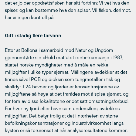
det er jo der oppdrettsfisken har sitt fortrinn: Vi vet hva den
spiser, og kan bestemme hva den spiser. Villfisken, derimot,
har vi ingen kontroll på.
Gift i stadig flere farvann
Etter at Bellona i samarbeid med Natur og Ungdom
gjennomførte sin «Hold matfatet rent»-kampanje i 1987,
startet norske myndigheter med å måle en rekke
miljøgifter i ulike typer sjømat. Målingene avdekker at det
finnes såvel PCB og dioksin som tungmetaller i fisk og
skalldyr. I 24 havner og fjorder er konsentrasjonene av
miljøgiftene så høye at det frarådes mot å spise sjømat, og
for fem av disse lokalitetene er det satt omsetningsforbud.
For hver ny fjord eller havn som undersøkes, avdekkes
miljøgifter. Det betyr trolig at det i nærheten av større
befolkningskonsentrasjoner og industrivirksomhet langs
kysten er så forurenset at når analyseresultatene kommer,