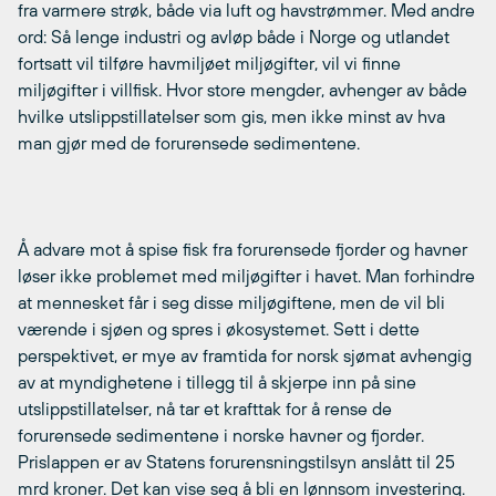
fra varmere strøk, både via luft og havstrømmer. Med andre
ord: Så lenge industri og avløp både i Norge og utlandet
fortsatt vil tilføre havmiljøet miljøgifter, vil vi finne
miljøgifter i villfisk. Hvor store mengder, avhenger av både
hvilke utslippstillatelser som gis, men ikke minst av hva
man gjør med de forurensede sedimentene.
Å advare mot å spise fisk fra forurensede fjorder og havner
løser ikke problemet med miljøgifter i havet. Man forhindre
at mennesket får i seg disse miljøgiftene, men de vil bli
værende i sjøen og spres i økosystemet. Sett i dette
perspektivet, er mye av framtida for norsk sjømat avhengig
av at myndighetene i tillegg til å skjerpe inn på sine
utslippstillatelser, nå tar et krafttak for å rense de
forurensede sedimentene i norske havner og fjorder.
Prislappen er av Statens forurensningstilsyn anslått til 25
mrd kroner. Det kan vise seg å bli en lønnsom investering.