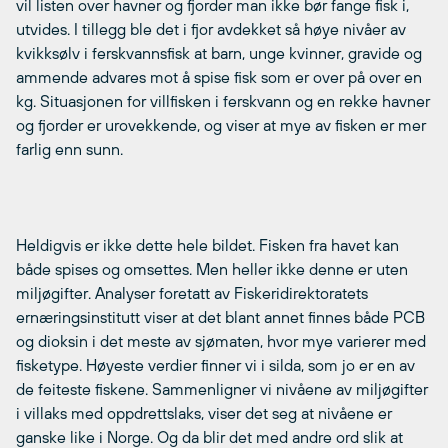
vil listen over havner og fjorder man ikke bør fange fisk i,
utvides. I tillegg ble det i fjor avdekket så høye nivåer av
kvikksølv i ferskvannsfisk at barn, unge kvinner, gravide og
ammende advares mot å spise fisk som er over på over en
kg. Situasjonen for villfisken i ferskvann og en rekke havner
og fjorder er urovekkende, og viser at mye av fisken er mer
farlig enn sunn.
Heldigvis er ikke dette hele bildet. Fisken fra havet kan
både spises og omsettes. Men heller ikke denne er uten
miljøgifter. Analyser foretatt av Fiskeridirektoratets
ernæringsinstitutt viser at det blant annet finnes både PCB
og dioksin i det meste av sjømaten, hvor mye varierer med
fisketype. Høyeste verdier finner vi i silda, som jo er en av
de feiteste fiskene. Sammenligner vi nivåene av miljøgifter
i villaks med oppdrettslaks, viser det seg at nivåene er
ganske like i Norge. Og da blir det med andre ord slik at