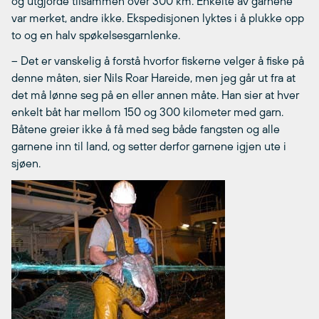
og utgjorde tilsammen over 300 km. Enkelte av garnene
var merket, andre ikke. Ekspedisjonen lyktes i å plukke opp
to og en halv spøkelsesgarnlenke.
– Det er vanskelig å forstå hvorfor fiskerne velger å fiske på
denne måten, sier Nils Roar Hareide, men jeg går ut fra at
det må lønne seg på en eller annen måte. Han sier at hver
enkelt båt har mellom 150 og 300 kilometer med garn.
Båtene greier ikke å få med seg både fangsten og alle
garnene inn til land, og setter derfor garnene igjen ute i
sjøen.