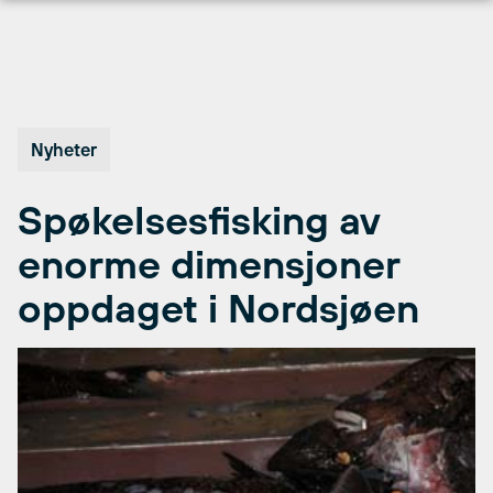
Hopp
til
innhold
Nyheter
Spøkelsesfisking av
enorme dimensjoner
oppdaget i Nordsjøen