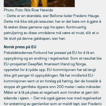
Photo: Foto: Nils Roar Hareide
– Dette er en skandale, sier Bellona-leder Frederic Hauge.
Dette må ikke stå på ressurser, her er det bare om å gjøre å
få røsket disse garnene opp fra sjøen. Kontinuerlig
patruljering av disse områdene må være et must, slik at vi
får slutt på denne galskapen, sier han.
Norsk press på EU
Fiskebåtredernes Forbund har presset på EU for å få en
opprydning og en endring i regelverket. Som et resultat ble
EU-prosjektet DeepNet, finansiert Irland og Norge,
opprettet for å rydde opp. EU-kommisjonen har så langt
ikke gitt penger til oppryddingen. Nå har imidlertid EU-
kommisjonen sent ut en forslag på høring, der de foreslår å
stoppe alt garnfiske dypere enn 200 meter i seks måneder.
Målet er å få på plass et regelverk som hindrer at garn blir
stående i sjøen. – Det må også gjøres noe med regelverket
for erstatning av garnlenker som er meldt tapt, sier Frederic