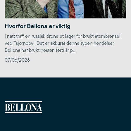
Hvorfor Bellona er viktig
I natt traff en russisk drone et lager for brukt atombrensel
ved Tsjornobyl. Det er akkurat denne typen hendelser
Bellona har brukt nesten førti år p...
07/06/2026