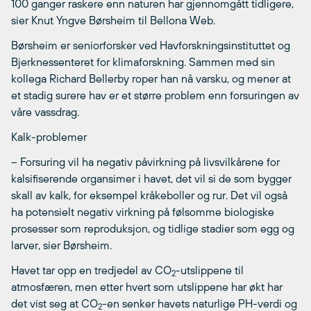
100 ganger raskere enn naturen har gjennomgått tidligere,
sier Knut Yngve Børsheim til Bellona Web.
Børsheim er seniorforsker ved Havforskningsinstituttet og
Bjerknessenteret for klimaforskning. Sammen med sin
kollega Richard Bellerby roper han nå varsku, og mener at
et stadig surere hav er et større problem enn forsuringen av
våre vassdrag.
Kalk-problemer
– Forsuring vil ha negativ påvirkning på livsvilkårene for
kalsifiserende organsimer i havet, det vil si de som bygger
skall av kalk, for eksempel kråkeboller og rur. Det vil også
ha potensielt negativ virkning på følsomme biologiske
prosesser som reproduksjon, og tidlige stadier som egg og
larver, sier Børsheim.
Havet tar opp en tredjedel av CO
-utslippene til
2
atmosfæren, men etter hvert som utslippene har økt har
det vist seg at CO
-en senker havets naturlige PH-verdi og
2