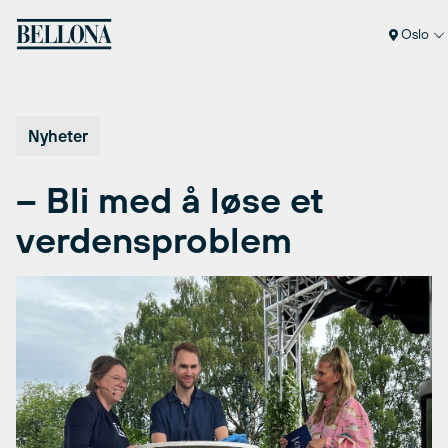
Hopp
til
Oslo
innhold
Nyheter
–
Bli med å løse et
verdensproblem