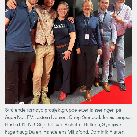
Strålende fornøyd prosjektgruppe etter lanseringen på
Aqua Nor. F.V. Jostein Iversen, Grieg Seafood, Jonas Langset
Hustad, NTNU, Silje Båtsvik Risholm, Bellona, Synnøve
Fagerhaug Dalen, Handelens Miljøfond, Dominik Flatten,