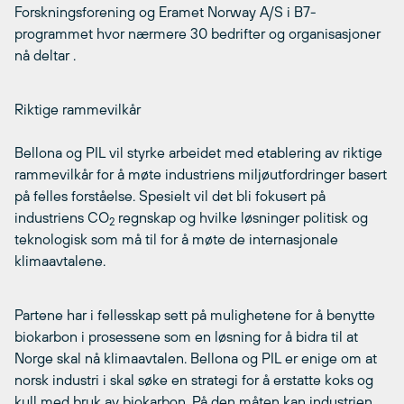
Forskningsforening og Eramet Norway A/S i B7-
programmet hvor nærmere 30 bedrifter og organisasjoner
nå deltar .
Riktige rammevilkår
Bellona og PIL vil styrke arbeidet med etablering av riktige
rammevilkår for å møte industriens miljøutfordringer basert
på felles forståelse. Spesielt vil det bli fokusert på
industriens CO
regnskap og hvilke løsninger politisk og
2
teknologisk som må til for å møte de internasjonale
klimaavtalene.
Partene har i fellesskap sett på mulighetene for å benytte
biokarbon i prosessene som en løsning for å bidra til at
Norge skal nå klimaavtalen. Bellona og PIL er enige om at
norsk industri i skal søke en strategi for å erstatte koks og
kull med bruk av biokarbon. På den måten kan industrien