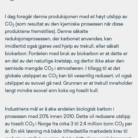
I dag foregår denne produksjonen med et høyt utslipp av
CO
(som resultat av den kjemiske prosessen når disse
2
produktene fremstilles). Denne såkalte
reduksjonsprosessen, der karbonet anvendes, kan
imidlertid også gjøres ved hjelp av trekull, eller såkalt
biokarbon. Fordelen med bruk av biokarbon er at dette er
en del av det naturlige kretsløp, og derfor ikke øker den
samlede mengde CO
i atmosfæren. I tillegg til at det
2
globale utslippet av CO
kan bli vesentlig redusert, vil også
2
utslippet av svovel gå ned. Grunnen er at trekull inneholder
langt mindre svovel enn koks og fossilt kull.
Industriens mål er å øke andelen biologisk karbon i
prosessen med 20% innen 2010. Dette vil redusere utslipp
av fossilt CO
i Norge fra cirka 3 til 2.4 million tonn CO
per
2
2
år. En slik løsning må både tilfredsstille markedets krav til