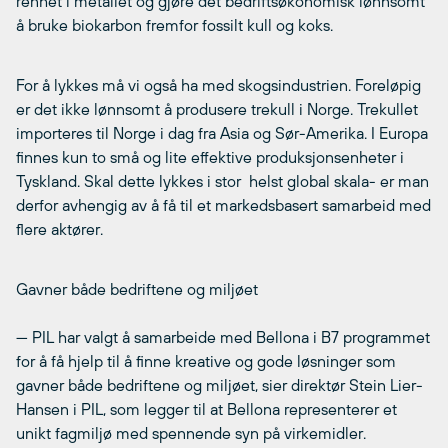
renhet i metallet og gjøre det bedriftsøkonomisk lønnsomt
å bruke biokarbon fremfor fossilt kull og koks.
For å lykkes må vi også ha med skogsindustrien. Foreløpig
er det ikke lønnsomt å produsere trekull i Norge. Trekullet
importeres til Norge i dag fra Asia og Sør-Amerika. I Europa
finnes kun to små og lite effektive produksjonsenheter i
Tyskland. Skal dette lykkes i stor  helst global skala- er man
derfor avhengig av å få til et markedsbasert samarbeid med
flere aktører.
Gavner både bedriftene og miljøet
— PIL har valgt å samarbeide med Bellona i B7 programmet
for å få hjelp til å finne kreative og gode løsninger som
gavner både bedriftene og miljøet, sier direktør Stein Lier-
Hansen i PIL, som legger til at Bellona representerer et
unikt fagmiljø med spennende syn på virkemidler.