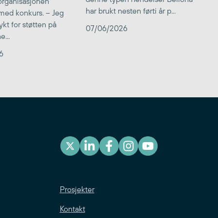
 organisasjonen
har brukt nesten førti år p...
med konkurs. – Jeg
kt for støtten på
07/06/2026
...
6
Prosjekter
Kontakt