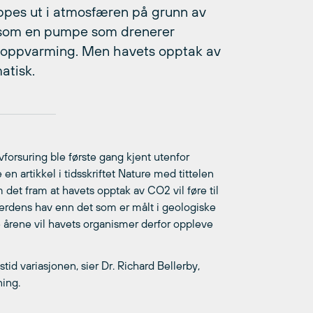
ppes ut i atmosfæren på grunn av
på som en pumpe som drenerer
 oppvarming. Men havets opptak av
atisk.
orsuring ble første gang kjent utenfor
en artikkel i tidsskriftet Nature med tittelen
m det fram at havets opptak av CO2 vil føre til
verdens hav enn det som er målt i geologiske
 årene vil havets organismer derfor oppleve
id variasjonen, sier Dr. Richard Bellerby,
ning.