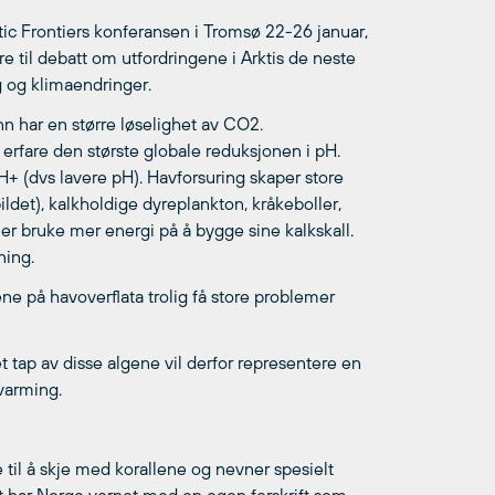
tic Frontiers konferansen i Tromsø 22-26 januar,
e til debatt om utfordringene i Arktis de neste
g og klimaendringer.
ann har en større løselighet av CO2.
l erfare den største globale reduksjonen i pH.
+ (dvs lavere pH). Havforsuring skaper store
ildet), kalkholdige dyreplankton, kråkeboller,
er bruke mer energi på å bygge sine kalkskall.
ning.
e på havoverflata trolig få store problemer
t tap av disse algene vil derfor representere en
varming.
il å skje med korallene og nevner spesielt