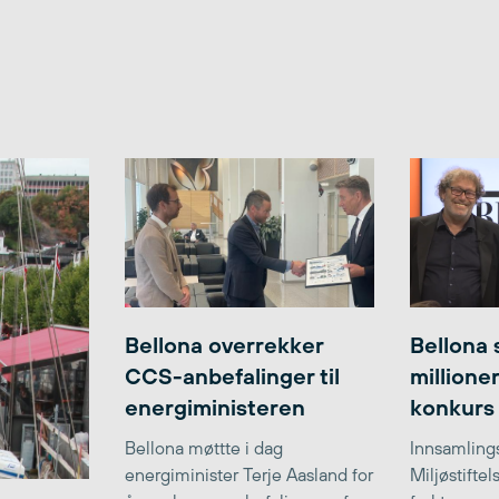
Bellona overrekker
Bellona 
CCS-anbefalinger til
millione
energiministeren
konkurs
Bellona møttte i dag
Innsamlings
energiminister Terje Aasland for
Miljøstifte