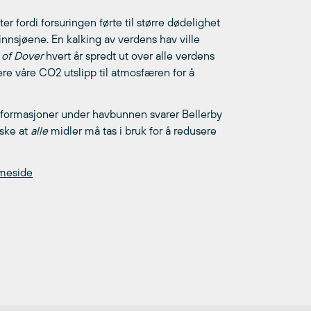
er fordi forsuringen førte til større dødelighet
innsjøene. En kalking av verdens hav ville
s of Dover
hvert år spredt ut over alle verdens
sere våre CO2
utslipp til atmosfæren for å
formasjoner under havbunnen svarer Bellerby
iske at
alle
midler må tas i bruk for å redusere
mmeside