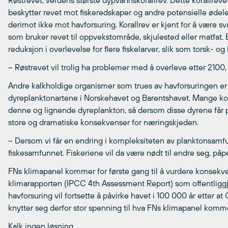
Røstrevet, verdens største dypvannskorallrev. Dette korallrev
beskytter revet mot fiskeredskaper og andre potensielle ødel
derimot ikke mot havforsuring. Korallrev er kjent for å være sv
som bruker revet til oppvekstområde, skjulested eller matfat. E
reduksjon i overlevelse for flere fiskelarver, slik som torsk- o
– Røstrevet vil trolig ha problemer med å overleve etter 2100, 
Andre kalkholdige organismer som trues av havforsuringen er 
dyreplanktonartene i Norskehavet og Barentshavet. Mange kom
denne og lignende dyreplankton, så dersom disse dyrene får p
store og dramatiske konsekvenser for næringskjeden.
– Dersom vi får en endring i kompleksiteten av planktonsamf
fiskesamfunnet. Fiskeriene vil da være nødt til endre seg, påp
FNs klimapanel kommer for første gang til å vurdere konsek
klimarapporten (IPCC 4th Assessment Report) som offentliggj
havforsuring vil fortsette å påvirke havet i 100 000 år etter at
knytter seg derfor stor spenning til hva FNs klimapanel komme
Kalk ingen løsning