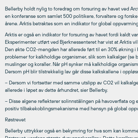
Bellerby holdt nylig to foredrag om forsuring av havet ved Arc
en konferanse som samlet 500 politikere, forvaltere og forsker
årene. Arktis betraktes som en indikator for global oppvarmin
Arktis er også en indikator for forsuring av havet fordi kaldt v
Eksperimenter utført ved Bjerknessenteret har vist at Arktis vi
Den økte CO2-mengden har allerede ført til en 30% økning i H
problemer for kalkholdige organismer, slik som kalkalger (se b
muslinger og koraller. Når pH synker må kalkholdige organism
Dersom pH blir tilstrekkelig lav går disse kalkskallene i oppløs
– Dersom vi fortsetter med samme utslipp av CO2 vil kalkalgen
allerede i løpet av dette århundret, sier Bellerby.
– Disse algene reflekterer solinnstålingen på havoverflata og e
positiv tilbakekoblingsmekanisme med hensyn på global opp
Røstrevet
Bellerby uttrykker også en bekymring for hva som kan komme t