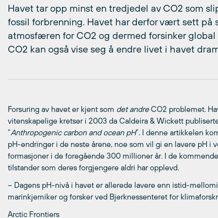
Havet tar opp minst en tredjedel av CO2 som sli
fossil forbrenning. Havet har derfor vært sett 
atmosfæren for CO2 og dermed forsinker global
CO2 kan også vise seg å endre livet i havet dram
Forsuring av havet er kjent som
det andre
CO2 problemet. Havf
vitenskapelige kretser i 2003 da Caldeira & Wickett publiserte 
”
Anthropogenic carbon and ocean pH
”. I denne artikkelen ko
pH-endringer i de neste årene, noe som vil gi en lavere pH i 
formasjoner i de foregående 300 millioner år. I de kommende
tilstander som deres forgjengere aldri har opplevd.
– Dagens pH-nivå i havet er allerede lavere enn istid-mellomist
marinkjemiker og forsker ved Bjerknessenteret for klimaforsk
Arctic Frontiers