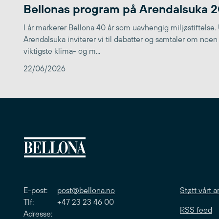
Bellonas program på Arendalsuka 
I år markerer Bellona 40 år som uavhengig miljøstiftelse.
Arendalsuka inviterer vi til debatter og samtaler om noen
viktigste klima- og m...
22/06/2026
E-post:
post@bellona.no
Støtt vårt a
Tlf: +47 23 23 46 00
RSS feed
Adresse: