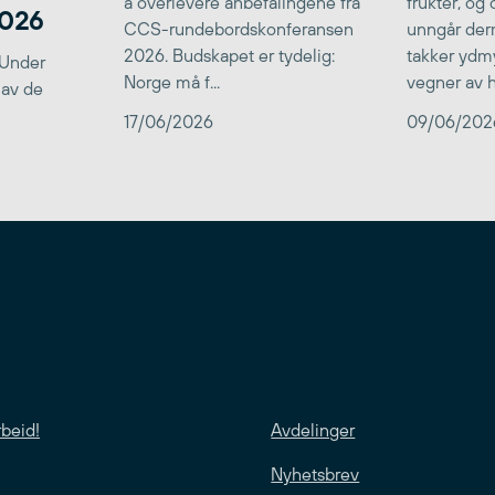
å overlevere anbefalingene fra
frukter, og
2026
CCS-rundebordskonferansen
unngår der
2026. Budskapet er tydelig:
takker ydmy
 Under
Norge må f...
vegner av he
 av de
17/06/2026
09/06/202
rbeid!
Avdelinger
Nyhetsbrev