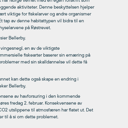
et har Norge vernet med en egen forskrift som
eggende aktiviteter. Denne beskyttelsen hjelper
ært viktige for fiskelarver og andre organismer
t tap av denne habitattypen vil bidra til en
g hyselarvene på Røstrevet.
sier Bellerby.
vingesnegl, en av de viktigste
mersielle fiskearter baserer sin ernæring på
roblemer med sin skalldannelse vil dette få
unnet kan dette også skape en endring i
eker Bellerby.
vensene av havforsuring i den kommende
øres fredag 2. februar. Konsekvensene av
 CO2 utslippene til atmosfæren har flatet ut. Det
r til å si om dette problemet.