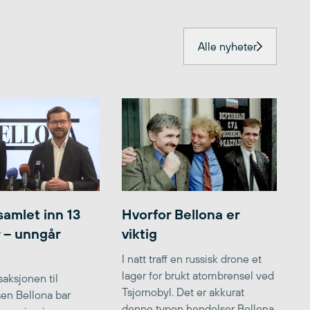
Alle nyheter
samlet inn 13
Hvorfor Bellona er
r – unngår
viktig
I natt traff en russisk drone et
lager for brukt atombrensel ved
aksjonen til
Tsjornobyl. Det er akkurat
lsen Bellona bar
denne typen hendelser Bellona