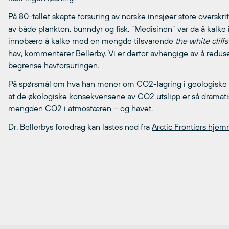
På 80-tallet skapte forsuring av norske innsjøer store overskrift
av både plankton, bunndyr og fisk. ”Medisinen” var da å kalke 
innebære å kalke med en mengde tilsvarende
the white cliff
hav, kommenterer Bellerby. Vi er derfor avhengige av å redu
begrense havforsuringen.
På spørsmål om hva han mener om CO2-lagring i geologiske 
at de økologiske konsekvensene av CO2 utslipp er så dramat
mengden CO2 i atmosfæren – og havet.
Dr. Bellerbys foredrag kan lastes ned fra
Arctic Frontiers hje