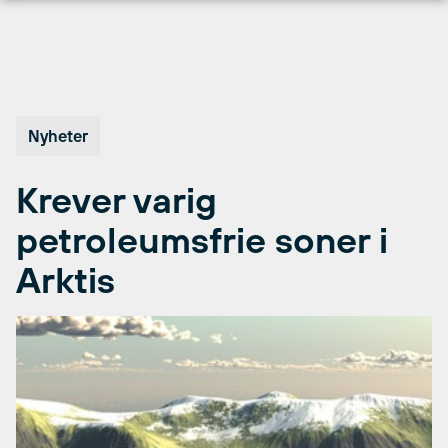
Hopp
til
innhold
Nyheter
Krever varig
petroleumsfrie soner i
Arktis