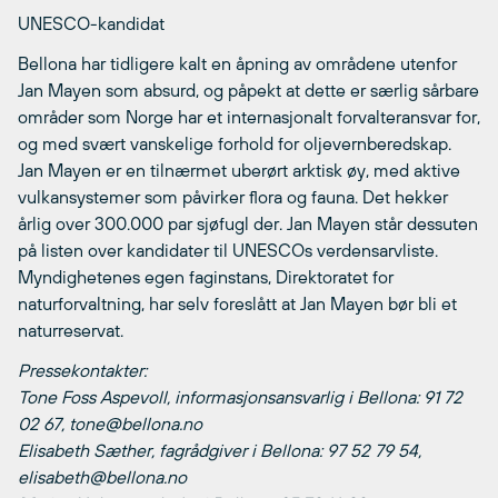
UNESCO-kandidat
Bellona har tidligere kalt en åpning av områdene utenfor
Jan Mayen som absurd, og påpekt at dette er særlig sårbare
områder som Norge har et internasjonalt forvalteransvar for,
og med svært vanskelige forhold for oljevernberedskap.
Jan Mayen er en tilnærmet uberørt arktisk øy, med aktive
vulkansystemer som påvirker flora og fauna. Det hekker
årlig over 300.000 par sjøfugl der. Jan Mayen står dessuten
på listen over kandidater til UNESCOs verdensarvliste.
Myndighetenes egen faginstans, Direktoratet for
naturforvaltning, har selv foreslått at Jan Mayen bør bli et
naturreservat.
Pressekontakter:
Tone Foss Aspevoll, informasjonsansvarlig i Bellona: 91 72
02 67, tone@bellona.no
Elisabeth Sæther, fagrådgiver i Bellona: 97 52 79 54,
elisabeth@bellona.no