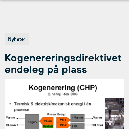
Hopp
til
innhold
Nyheter
Kogenereringsdirektivet
endeleg på plass