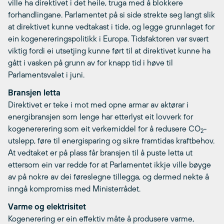
ville ha direktivet i det heile, truga med å blokkere
forhandlingane. Parlamentet på si side strekte seg langt slik
at direktivet kunne vedtakast i tide, og legge grunnlaget for
ein kogenereringspolitikk i Europa. Tidsfaktoren var svært
viktig fordi ei utsetjing kunne ført til at direktivet kunne ha
gått i vasken på grunn av for knapp tid i høve til
Parlamentsvalet i juni.
Bransjen letta
Direktivet er teke i mot med opne armar av aktørar i
energibransjen som lenge har etterlyst eit lovverk for
kogenererering som eit verkemiddel for å redusere CO
-
2
utslepp, føre til energisparing og sikre framtidas kraftbehov.
At vedtaket er på plass får bransjen til å puste letta ut
ettersom ein var redde for at Parlamentet ikkje ville bøyge
av på nokre av dei føreslegne tillegga, og dermed nekte å
inngå kompromiss med Ministerrådet.
Varme og elektrisitet
Kogenerering er ein effektiv måte å produsere varme,