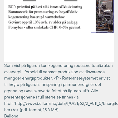
Som vist på figuren kan kogenerering redusere totalbruken
av energi i forhold til separat produksjon av tilsvarende
mengder energiprodukter. <P> Referansesystemet er vist
til høyre på figuren. Innsparing i primær energi er det
grønne og røde skraverte feltet på figuren. <P> Alle
presentasjonene i full størrelse finnes <a
href="http://www.bellona.no/data/f/0/31/62/2_9811_0/Energi
her</a> (pdf-format, 1,96 MB)
Bellona