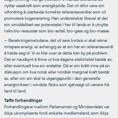
nyttar vasskraft som energikjelde. Det vil difor vere ein
utfordring å utarbeide korrekte referanseverdiar som vil
promotere kogenerering. Han understrekar likevel at det
ein umiddelbart ser potensialet i her til lands er å utnytte
f.eks bio-ressursar som bio-avfall, bio-gass og bio-masse.
— Berekningsmetodane, det vil seie korleis vi skal rekne
innspara energi, er avhengig av at ein har en referanseverdi
å halde seg til. Vi er klar over at dette kan by på problem.
Det er naudsynt å finne ut kva dagens elektrisitet består av,
eller eventuelt kva ein erstattar. Då er ein brått inne på en
diskusjon om kva norsk eller nordisk marginal kraft består
av, eller om ein skal ta utgangspunkt i den generelle
energimiksen i områda. Noko som sjølvsagt vil variere frå
land til land.
Tøffe forhandlingar
Forhandlingane mellom Parlamentet og Ministerrådet var
ikkje ukompliserte fordi enkelte medlemsland, som ikkje