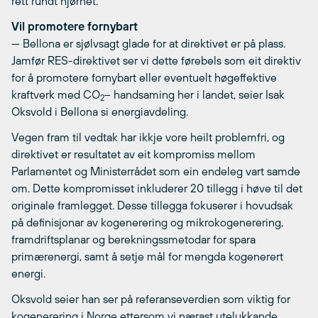
rett rundt hjørnet.
Vil promotere fornybart
— Bellona er sjølvsagt glade for at direktivet er på plass.
Jamfør RES-direktivet ser vi dette førebels som eit direktiv
for å promotere fornybart eller eventuelt høgeffektive
kraftverk med CO
– handsaming her i landet, seier Isak
2
Oksvold i Bellona si energiavdeling.
Vegen fram til vedtak har ikkje vore heilt problemfri, og
direktivet er resultatet av eit kompromiss mellom
Parlamentet og Ministerrådet som ein endeleg vart samde
om. Dette kompromisset inkluderer 20 tillegg i høve til det
originale framlegget. Desse tillegga fokuserer i hovudsak
på definisjonar av kogenerering og mikrokogenerering,
framdriftsplanar og berekningssmetodar for spara
primærenergi, samt å setje mål for mengda kogenerert
energi.
Oksvold seier han ser på referanseverdien som viktig for
kogenerering i Norge ettersom vi nærast utelukkande