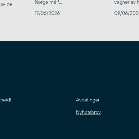
Norge må f...
vegner av he
 av de
17/06/2026
09/06/202
rbeid!
Avdelinger
Nyhetsbrev