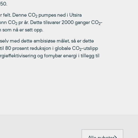
50.
er felt. Denne CO
pumpes ned i Utsira
2
 tonn CO
pr år. Dette tilsvarer 2000 ganger CO
-
2
2
 som nå er satt opp.
selv med dette ambisiøse målet, så er dette
ptil 80 prosent reduksjon i globale CO
-utslipp
2
effektivisering og fornybar energi i tillegg til
Alle nyheter