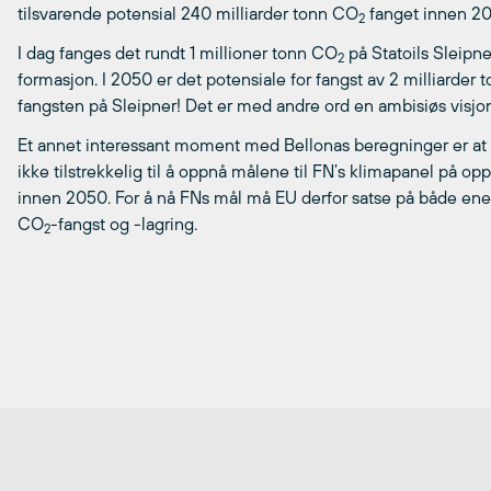
tilsvarende potensial 240 milliarder tonn CO
fanget innen 20
2
I dag fanges det rundt 1 millioner tonn CO
på Statoils Sleipn
2
formasjon. I 2050 er det potensiale for fangst av 2 milliarder
fangsten på Sleipner! Det er med andre ord en ambisiøs visjon
Et annet interessant moment med Bellonas beregninger er at 
ikke tilstrekkelig til å oppnå målene til FN’s klimapanel på op
innen 2050. For å nå FNs mål må EU derfor satse på både energi
CO
-fangst og -lagring.
2