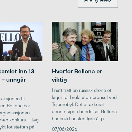
samlet inn 13
Hvorfor Bellona er
r – unngår
viktig
I natt traff en russisk drone et
lager for brukt atombrensel ved
aksjonen til
Tsjornobyl. Det er akkurat
lsen Bellona bar
denne typen hendelser Bellona
 organisasjonen
har brukt nesten førti år p...
med konkurs. – Jeg
kt for støtten på
07/06/2026