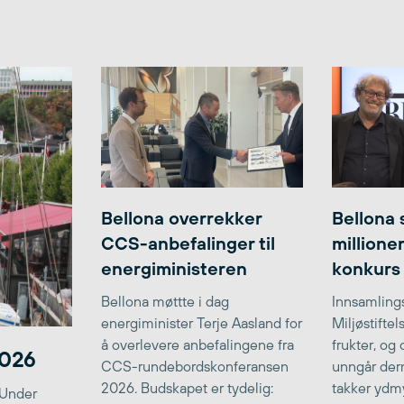
Bellona overrekker
Bellona 
CCS-anbefalinger til
millione
energiministeren
konkurs
Bellona møttte i dag
Innsamlings
energiminister Terje Aasland for
Miljøstifte
å overlevere anbefalingene fra
frukter, og
2026
CCS-rundebordskonferansen
unngår der
2026. Budskapet er tydelig:
takker ydmy
 Under