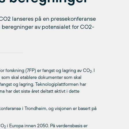
v CO2 lanseres på en pressekonferanse
s beregninger av potensialet for CO2-
r forskning (7FP) er fangst og lagring av CO
. I
2
rm som skal etablere dokumenter som skal
fangst og lagring. Teknologiplattformen har
har det siste året deltatt aktivt i dette
konferanse i Trondheim, og visjonen er basert på
 CO
i Europa innen 2050. På verdensbasis er
2