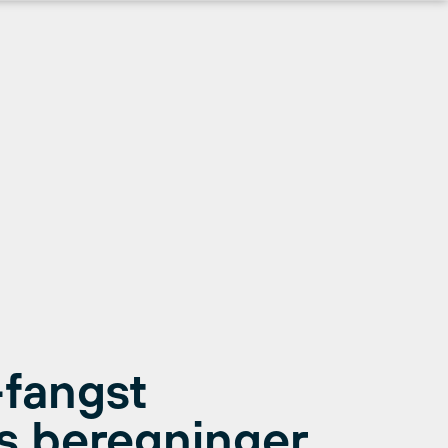
-fangst
s beregninger