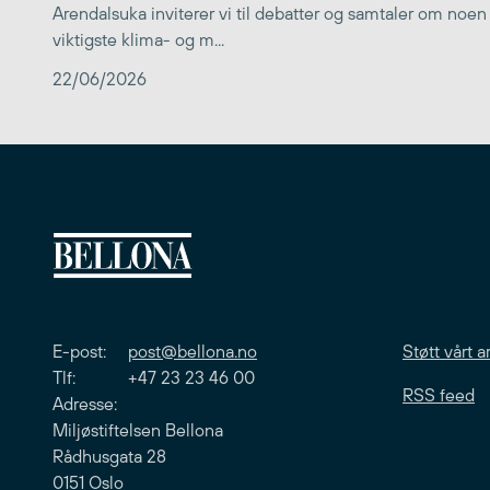
Arendalsuka inviterer vi til debatter og samtaler om noen
viktigste klima- og m...
22/06/2026
E-post:
post@bellona.no
Støtt vårt a
Tlf: +47 23 23 46 00
RSS feed
Adresse:
Miljøstiftelsen Bellona
Rådhusgata 28
0151 Oslo