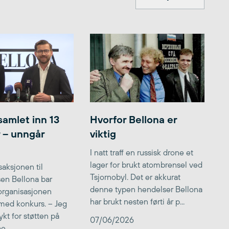
samlet inn 13
Hvorfor Bellona er
r – unngår
viktig
I natt traff en russisk drone et
lager for brukt atombrensel ved
aksjonen til
Tsjornobyl. Det er akkurat
lsen Bellona bar
denne typen hendelser Bellona
 organisasjonen
har brukt nesten førti år p...
med konkurs. – Jeg
kt for støtten på
07/06/2026
...