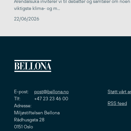
Arendalsuka inviterer vi til debatter og samtaler om noen
viktigste klima- og m...
22/06/2026
E-post:
post@bellona.no
Støtt vårt a
Tlf: +47 23 23 46 00
RSS feed
Adresse:
Miljøstiftelsen Bellona
Rådhusgata 28
0151 Oslo