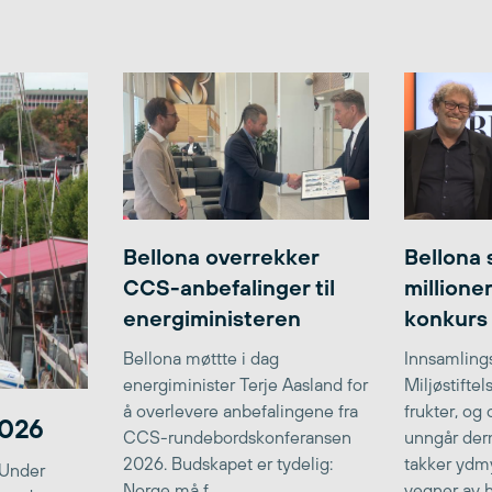
Bellona overrekker
Bellona 
CCS-anbefalinger til
millione
energiministeren
konkurs
Bellona møttte i dag
Innsamlings
energiminister Terje Aasland for
Miljøstifte
å overlevere anbefalingene fra
frukter, og
2026
CCS-rundebordskonferansen
unngår der
2026. Budskapet er tydelig:
takker ydmy
 Under
Norge må f...
vegner av he