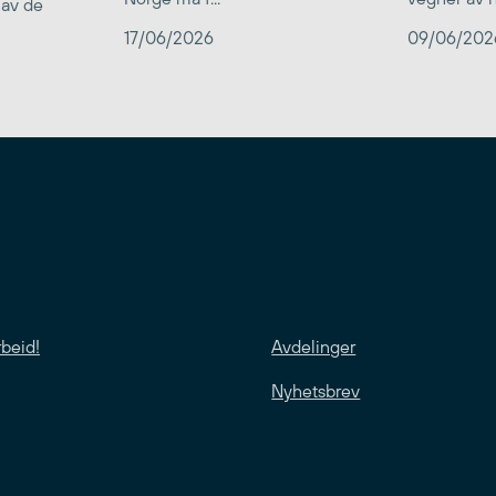
 av de
17/06/2026
09/06/202
rbeid!
Avdelinger
Nyhetsbrev