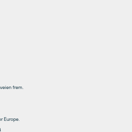
veien frem.
or Europe.
A