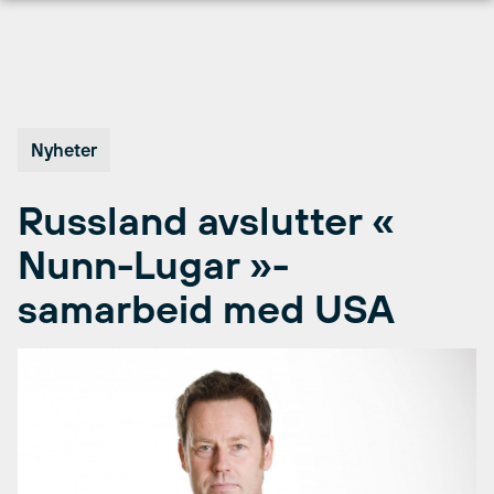
Hopp
til
innhold
Nyheter
Russland avslutter «
Nunn-Lugar »-
samarbeid med USA