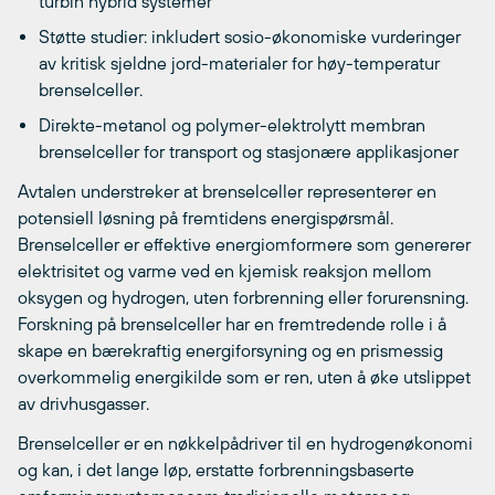
turbin hybrid systemer
Støtte studier: inkludert sosio-økonomiske vurderinger
av kritisk sjeldne jord-materialer for høy-temperatur
brenselceller.
Direkte-metanol og polymer-elektrolytt membran
brenselceller for transport og stasjonære applikasjoner
Avtalen understreker at brenselceller representerer en
potensiell løsning på fremtidens energispørsmål.
Brenselceller er effektive energiomformere som genererer
elektrisitet og varme ved en kjemisk reaksjon mellom
oksygen og hydrogen, uten forbrenning eller forurensning.
Forskning på brenselceller har en fremtredende rolle i å
skape en bærekraftig energiforsyning og en prismessig
overkommelig energikilde som er ren, uten å øke utslippet
av drivhusgasser.
Brenselceller er en nøkkelpådriver til en hydrogenøkonomi
og kan, i det lange løp, erstatte forbrenningsbaserte