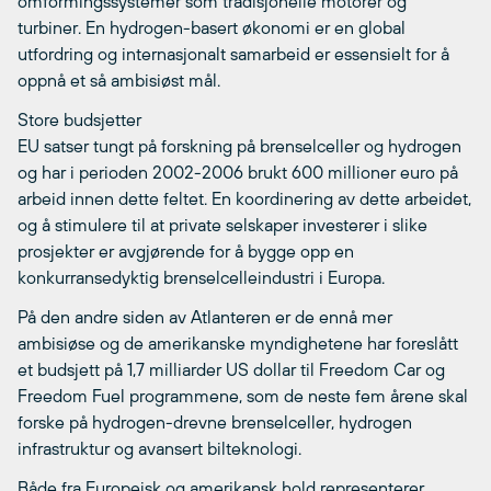
omformingssystemer som tradisjonelle motorer og
turbiner. En hydrogen-basert økonomi er en global
utfordring og internasjonalt samarbeid er essensielt for å
oppnå et så ambisiøst mål.
Store budsjetter
EU satser tungt på forskning på brenselceller og hydrogen
og har i perioden 2002-2006 brukt 600 millioner euro på
arbeid innen dette feltet. En koordinering av dette arbeidet,
og å stimulere til at private selskaper investerer i slike
prosjekter er avgjørende for å bygge opp en
konkurransedyktig brenselcelleindustri i Europa.
På den andre siden av Atlanteren er de ennå mer
ambisiøse og de amerikanske myndighetene har foreslått
et budsjett på 1,7 milliarder US dollar til Freedom Car og
Freedom Fuel programmene, som de neste fem årene skal
forske på hydrogen-drevne brenselceller, hydrogen
infrastruktur og avansert bilteknologi.
Både fra Europeisk og amerikansk hold representerer