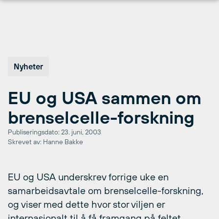
Hopp
til
innhold
Nyheter
EU og USA sammen om
brenselcelle-forskning
Publiseringsdato: 23. juni, 2003
Skrevet av: Hanne Bakke
EU og USA underskrev forrige uke en
samarbeidsavtale om brenselcelle-forskning,
og viser med dette hvor stor viljen er
internasjonalt til å få framgang på feltet.