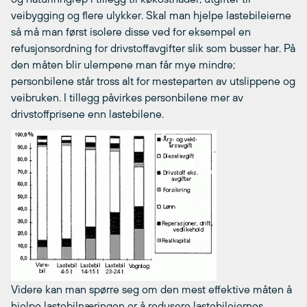
veibygging og flere ulykker. Skal man hjelpe lastebileierne
så må man først isolere disse ved for eksempel en
refusjonsordning for drivstoffavgifter slik som busser har. På
den måten blir ulempene man får mye mindre;
personbilene står tross alt for mesteparten av utslippene og
veibruken. I tillegg påvirkes personbilene mer av
drivstoffprisene enn lastebilene.
Videre kan man spørre seg om den mest effektive måten å
hjelpe lastebilnæringen er å redusere lastebileiernes