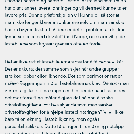
utlandet hardere og hardere. Lastebiler fra land som Polen
har blant annet lavere lønninger og vil dermed kunne ta en
lavere pris. Denne prisforskjellen vil kunne bli så stor at
man ikke lenger klarer å konkurrere selv om man kanskje
har en høyere kvalitet. Videre er det et problem at det kan
lønne seg å ta med drivstoff inn i Norge, noe som vil gi de
lastebilene som krysser grensen ofte en fordel.
Det er ikke rart at lastebileierne sloss for å få bedre vilkår.
Det er akkurat det samme som skjer når andre grupper
streiker, lobber eller liknende. Det som derimot er rart er
måten
Regjeringen møter lastebileiernes krav.
Dersom
man
ønsker å gi lastebilnæringen en hjelpende hånd, så finnes
det mer fornuftige måter å gjøre det på enn å senke
drivstoffavgiftene. For hva skjer dersom man senker
drivstoffavgiften for å hjelpe lastebilnæringen? Vi vil ikke
bare få en økning i lastebilkjøring, men også i
personbiltrafikken. Dette fører igjen til en økning i utslipp
og naturinngrep i tillegg til køkostnader, utgifter til