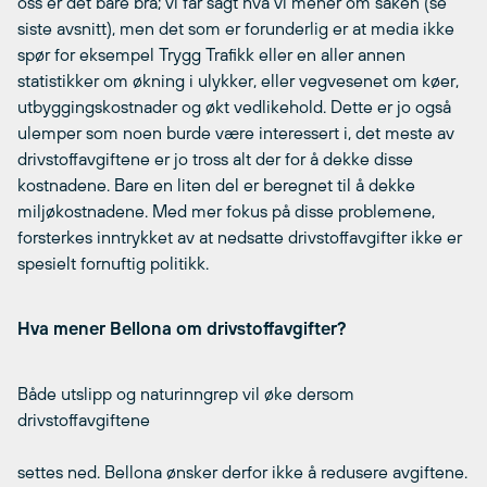
oss er det bare bra; vi får sagt hva vi mener om saken (se
siste avsnitt), men det som er forunderlig er at media ikke
spør for eksempel Trygg Trafikk eller en aller annen
statistikker om økning i ulykker, eller vegvesenet om køer,
utbyggingskostnader og økt vedlikehold. Dette er jo også
ulemper som noen burde være interessert i, det meste av
drivstoffavgiftene er jo tross alt der for å dekke disse
kostnadene. Bare en liten del er beregnet til å dekke
miljøkostnadene. Med mer fokus på disse problemene,
forsterkes inntrykket av at nedsatte drivstoffavgifter ikke er
spesielt fornuftig politikk.
Hva mener Bellona om drivstoffavgifter?
Både utslipp og naturinngrep vil øke dersom
drivstoffavgiftene
settes ned. Bellona ønsker derfor ikke å redusere avgiftene.