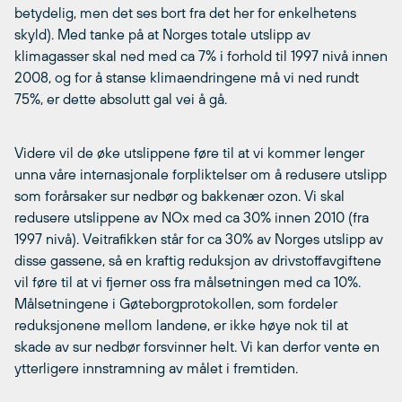
betydelig, men det ses bort fra det her for enkelhetens
skyld). Med tanke på at Norges totale utslipp av
klimagasser skal ned med ca 7% i forhold til 1997 nivå innen
2008, og for å stanse klimaendringene må vi ned rundt
75%, er dette absolutt gal vei å gå.
Videre vil de øke utslippene føre til at vi kommer lenger
unna våre internasjonale forpliktelser om å redusere utslipp
som forårsaker sur nedbør og bakkenær ozon. Vi skal
redusere utslippene av NOx med ca 30% innen 2010 (fra
1997 nivå). Veitrafikken står for ca 30% av Norges utslipp av
disse gassene, så en kraftig reduksjon av drivstoffavgiftene
vil føre til at vi fjerner oss fra målsetningen med ca 10%.
Målsetningene i Gøteborgprotokollen, som fordeler
reduksjonene mellom landene, er ikke høye nok til at
skade av sur nedbør forsvinner helt. Vi kan derfor vente en
ytterligere innstramning av målet i fremtiden.