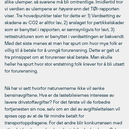
slike ulemper, så svarene må bli omtrentlige. Imidlertid tror
vi verdien av ulempene er
høyere
enn det TØI-rapporten
viser. Tre hovedpunkter taler for dette er: 1) Verdsetting av
skadene av CO2 er altfor lav, 2) anslaget for partikkelskader
som er benyttet i rapporten, er sannsynligvis for lavt, 3)
rettsstrukturen som er benyttet i verdsettingen er bakvendt.
Med det siste menes at man har spurt om hvor mye folk er
villig til å betale for å unngå forurensning. Dette er galt ut
fra prinsippet om at forurenser skal betale. Man skulle
heller ha spurt hvor stor erstatning folk krever for å bli utsatt
for forurensning.
Nå har vi sett hvorfor naturvernerne ikke vil senke
bensinavgiftene. Hva er da lastebileiernes interesse av
lavere drivstoffavgifter? For det første vil de forbedre
fortjenesten sin noe, selv om en del av avgiftslettelsen vil
spises opp av at de får mindre betalt for
transportoppdragene. For det andre blir konkurransen med