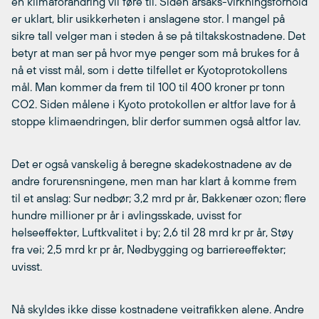
en klimaforandring vil føre til. Siden årsaks-virkningsforhold
er uklart, blir usikkerheten i anslagene stor. I mangel på
sikre tall velger man i steden å se på tiltakskostnadene. Det
betyr at man ser på hvor mye penger som må brukes for å
nå et visst mål, som i dette tilfellet er Kyotoprotokollens
mål. Man kommer da frem til 100 til 400 kroner pr tonn
CO2. Siden målene i Kyoto protokollen er altfor lave for å
stoppe klimaendringen, blir derfor summen også altfor lav.
Det er også vanskelig å beregne skadekostnadene av de
andre forurensningene, men man har klart å komme frem
til et anslag: Sur nedbør; 3,2 mrd pr år, Bakkenær ozon; flere
hundre millioner pr år i avlingsskade, uvisst for
helseeffekter, Luftkvalitet i by; 2,6 til 28 mrd kr pr år, Støy
fra vei; 2,5 mrd kr pr år, Nedbygging og barriereeffekter;
uvisst.
Nå skyldes ikke disse kostnadene veitrafikken alene. Andre