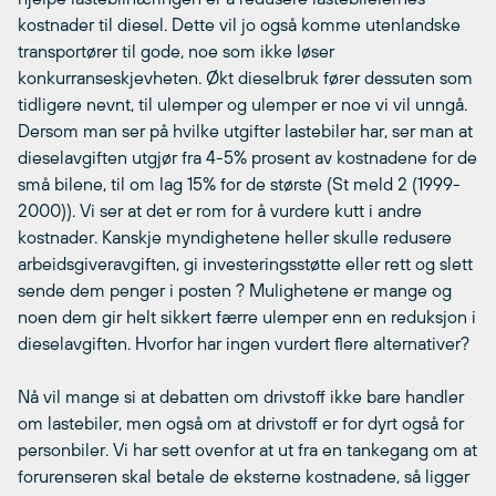
kostnader til diesel. Dette vil jo også komme utenlandske
transportører til gode, noe som ikke løser
konkurranseskjevheten. Økt dieselbruk fører dessuten som
tidligere nevnt, til ulemper og ulemper er noe vi vil unngå.
Dersom man ser på hvilke utgifter lastebiler har, ser man at
dieselavgiften utgjør fra 4-5% prosent av kostnadene for de
små bilene, til om lag 15% for de største (St meld 2 (1999-
2000)). Vi ser at det er rom for å vurdere kutt i andre
kostnader. Kanskje myndighetene heller skulle redusere
arbeidsgiveravgiften, gi investeringsstøtte eller rett og slett
sende dem penger i posten ? Mulighetene er mange og
noen dem gir helt sikkert færre ulemper enn en reduksjon i
dieselavgiften. Hvorfor har ingen vurdert flere alternativer?
Nå vil mange si at debatten om drivstoff ikke bare handler
om lastebiler, men også om at drivstoff er for dyrt også for
personbiler. Vi har sett ovenfor at ut fra en tankegang om at
forurenseren skal betale de eksterne kostnadene, så ligger