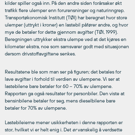
kilder spiller også inn. På den andre siden forårsaker økt
trafikk flere ulemper enn forurensninger og naturinngrep.
Transportøkonomisk Institutt (TØI) har beregnet hvor store
ulemper (uttrykt i kroner) en lastebil påfører andre, og hvor
mye de betaler for dette gjennom avgifter (TØI, 1999).
Beregningen uttrykker ekstra ulempe ved at det kjøres en
kilometer ekstra, noe som samsvarer godt med situasjonen
dersom drivstoffavgiftene senkes.
Resultatene ble som man ser på figuren; det betales for
lave avgifter i forhold til verdien av ulempene. Vi ser at
lastebilene bare betaler for 60 – 70% av ulempene.
Rapporten ga også resultater for personbiler. Den viste at
bensinbilene betaler for seg, mens dieselbilene bare
betaler for 70% av ulempene.
Lastebileierne mener usikkerheten i denne rapporten er
stor, hvilket vi er helt enig i. Det
er
vanskelig å verdsette