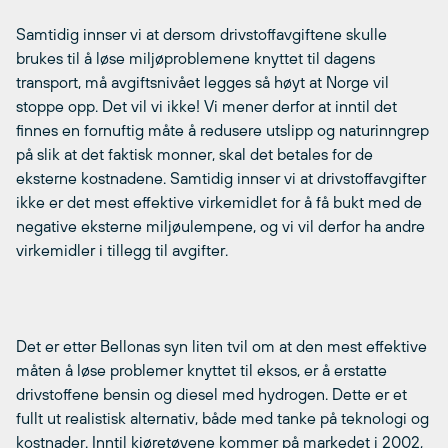
Samtidig innser vi at dersom drivstoffavgiftene skulle
brukes til å løse miljøproblemene knyttet til dagens
transport, må avgiftsnivået legges så høyt at Norge vil
stoppe opp. Det vil vi ikke! Vi mener derfor at inntil det
finnes en fornuftig måte å redusere utslipp og naturinngrep
på slik at det faktisk monner, skal det betales for de
eksterne kostnadene. Samtidig innser vi at drivstoffavgifter
ikke er det mest effektive virkemidlet for å få bukt med de
negative eksterne miljøulempene, og vi vil derfor ha andre
virkemidler i tillegg til avgifter.
Det er etter Bellonas syn liten tvil om at den mest effektive
måten å løse problemer knyttet til eksos, er å erstatte
drivstoffene bensin og diesel med hydrogen. Dette er et
fullt ut realistisk alternativ, både med tanke på teknologi og
kostnader. Inntil kjøretøyene kommer på markedet i 2002,