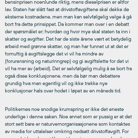
bensinprisen noenlunde riktig, mens dieselprisen er altfor
lav. Staten har slått fast at drivstoffavgiftene skal dekke de
eksterne kostnadene, men man kan selvfølgelig velge å gå
bort fra dette prinsippet. Da kommer man over i en debatt
der spørsmålet er; hvordan og hvor mye skal staten ta inn i
skatter og avgifter. Det har de siste årene vært et betydelig
arbeid med grønne skatter, og man har funnet ut at det er
fornuftig å avgiftslegge det vi vil ha mindre av
(forurensning og naturinngrep) og gi avgiftslette for det vi
vil ha mer av (arbeid). Det er selvfølgelig mulig å se bort fra
også disse konklusjonene, men da bør man debattere
grundig hva man egentlig vil og ikke trekke nye
konklusjoner hals over hodet i løpet av en måneds tid.
Politikernes noe snodige krumspring er ikke det eneste
underlige i denne saken. Noe annet som er pussig er at det
stort sett bare er naturvernorganisasjonene som kontaktes
av media for uttalelser omkring nedsatt drivstoffavgift. For