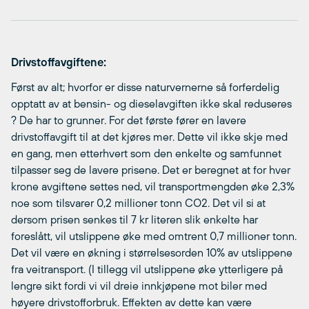
Drivstoffavgiftene:
Først av alt; hvorfor er disse naturvernerne så forferdelig
opptatt av at bensin- og dieselavgiften ikke skal reduseres
? De har to grunner. For det første fører en lavere
drivstoffavgift til at det kjøres mer. Dette vil ikke skje med
en gang, men etterhvert som den enkelte og samfunnet
tilpasser seg de lavere prisene. Det er beregnet at for hver
krone avgiftene settes ned, vil transportmengden øke 2,3%
noe som tilsvarer 0,2 millioner tonn CO2. Det vil si at
dersom prisen senkes til 7 kr literen slik enkelte har
foreslått, vil utslippene øke med omtrent 0,7 millioner tonn.
Det vil være en økning i størrelsesorden 10% av utslippene
fra veitransport. (I tillegg vil utslippene øke ytterligere på
lengre sikt fordi vi vil dreie innkjøpene mot biler med
høyere drivstofforbruk. Effekten av dette kan være