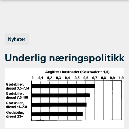
Hopp
til
innhold
Nyheter
Underlig næringspolitikk