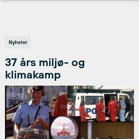
Hopp
til
innhold
Nyheter
37 års miljø- og
klimakamp