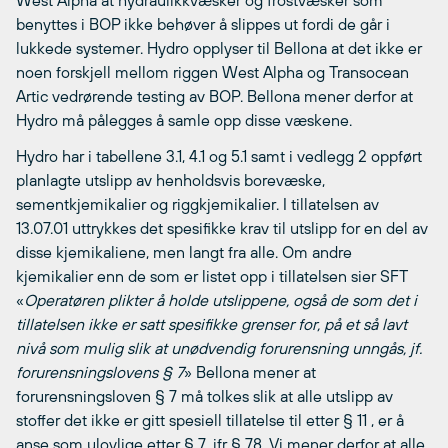
West Alpha at hydraulikkvæsker og frostvæsker som
benyttes i BOP ikke behøver å slippes ut fordi de går i
lukkede systemer. Hydro opplyser til Bellona at det ikke er
noen forskjell mellom riggen West Alpha og Transocean
Artic vedrørende testing av BOP. Bellona mener derfor at
Hydro må pålegges å samle opp disse væskene.
Hydro har i tabellene 3.1, 4.1 og 5.1 samt i vedlegg 2 oppført
planlagte utslipp av henholdsvis borevæske,
sementkjemikalier og riggkjemikalier. I tillatelsen av
13.07.01 uttrykkes det spesifikke krav til utslipp for en del av
disse kjemikaliene, men langt fra alle. Om andre
kjemikalier enn de som er listet opp i tillatelsen sier SFT
«
Operatøren plikter å holde utslippene, også de som det i
tillatelsen ikke er satt spesifikke grenser for, på et så lavt
nivå som mulig slik at unødvendig forurensning unngås, jf.
forurensningslovens § 7
» Bellona mener at
forurensningsloven § 7 må tolkes slik at alle utslipp av
stoffer det ikke er gitt spesiell tillatelse til etter § 11 , er å
anse som ulovlige etter § 7, jfr § 78. Vi mener derfor at alle