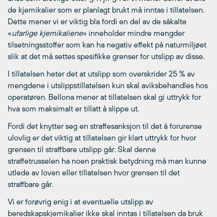
de kjemikalier som er planlagt brukt må inntas i tillatelsen.
Dette mener vi er viktig bla fordi en del av de såkalte
«
ufarlige kjemikaliene
» inneholder mindre mengder
tilsetningsstoffer som kan ha negativ effekt på naturmiljøet
slik at det må settes spesifikke grenser for utslipp av disse.
I tillatelsen heter det at utslipp som overskrider 25 % av
mengdene i utslippstillatelsen kun skal aviksbehandles hos
operatøren. Bellona mener at tillatelsen skal gi uttrykk for
hva som maksimalt er tillatt å slippe ut.
Fordi det knytter seg en straffesanksjon til det å forurense
ulovlig er det viktig at tillatelsen gir klart uttrykk for hvor
grensen til straffbare utslipp går. Skal denne
straffetrusselen ha noen praktisk betydning må man kunne
utlede av loven eller tillatelsen hvor grensen til det
straffbare går.
Vi er forøvrig enig i at eventuelle utslipp av
beredskapskjemikalier ikke skal inntas i tillatelsen da bruk