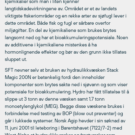
kjemikalier som man i liten kjenner
langtidskadevirkningene av. Området er et av landets
viktigste fiskeriområder og en rekke arter av sjøfugl lever i
dette området. Både fisk og fugl er sårbare overfor
miljøgifter. En del av kjemikaliene som brukes brytes
langsomt ned og har et bioakkumuleringspotensiale. Noen
av additivene i kjemikaliene mistenkes å ha
hormonlignende effekter og bør av den grunn ikke tillates
sluppet ut.
SFT nevner selv at bruken av hydraulikkvæsken Stack
Magic 200N er betenkelig fordi den inneholder
komponenter som brytes sakte ned i sjøvann og som viser
potensiale for bioakkumulering. Hydro har fått tillatelse til å
slippe ut 3 tonn av denne væsken samt 1,7 tonn
monoetylenglykol (MEG). Begge disse væskene brukes i
forbindelse med testing av BOP (blow out preventer) og
går i lukkede systemer. Norsk Agip hevder i sin søknad av
11. juni 2001 til leteboring i Barentshavet (7122/7-2) med