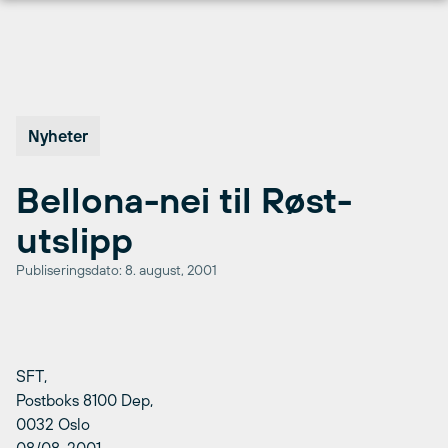
Hopp
til
innhold
Nyheter
Bellona-nei til Røst-
utslipp
Publiseringsdato: 8. august, 2001
SFT,
Postboks 8100 Dep,
0032 Oslo