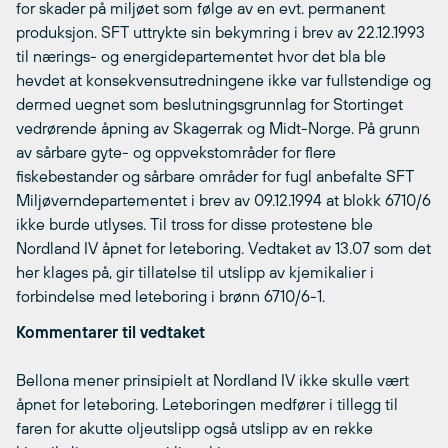
for skader på miljøet som følge av en evt. permanent
produksjon. SFT uttrykte sin bekymring i brev av 22.12.1993
til nærings- og energidepartementet hvor det bla ble
hevdet at konsekvensutredningene ikke var fullstendige og
dermed uegnet som beslutningsgrunnlag for Stortinget
vedrørende åpning av Skagerrak og Midt-Norge. På grunn
av sårbare gyte- og oppvekstområder for flere
fiskebestander og sårbare områder for fugl anbefalte SFT
Miljøverndepartementet i brev av 09.12.1994 at blokk 6710/6
ikke burde utlyses. Til tross for disse protestene ble
Nordland IV åpnet for leteboring. Vedtaket av 13.07 som det
her klages på, gir tillatelse til utslipp av kjemikalier i
forbindelse med leteboring i brønn 6710/6-1.
Kommentarer til vedtaket
Bellona mener prinsipielt at Nordland IV ikke skulle vært
åpnet for leteboring. Leteboringen medfører i tillegg til
faren for akutte oljeutslipp også utslipp av en rekke