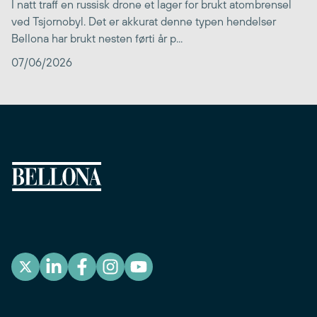
I natt traff en russisk drone et lager for brukt atombrensel
ved Tsjornobyl. Det er akkurat denne typen hendelser
Bellona har brukt nesten førti år p...
07/06/2026