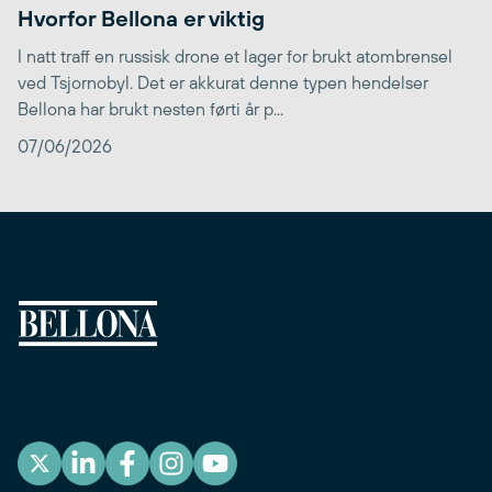
Hvorfor Bellona er viktig
I natt traff en russisk drone et lager for brukt atombrensel
ved Tsjornobyl. Det er akkurat denne typen hendelser
Bellona har brukt nesten førti år p...
07/06/2026