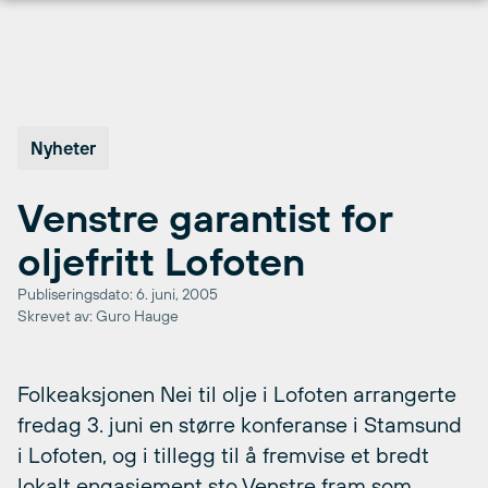
Hopp
til
innhold
Nyheter
Venstre garantist for
oljefritt Lofoten
Publiseringsdato: 6. juni, 2005
Skrevet av: Guro Hauge
Folkeaksjonen Nei til olje i Lofoten arrangerte
fredag 3. juni en større konferanse i Stamsund
i Lofoten, og i tillegg til å fremvise et bredt
lokalt engasjement sto Venstre fram som