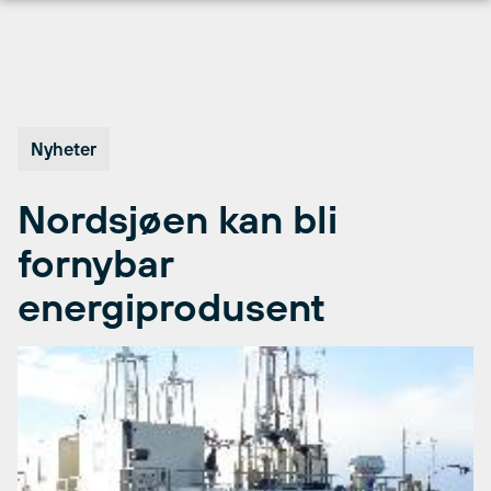
Hopp
til
innhold
Nyheter
Nordsjøen kan bli
fornybar
energiprodusent