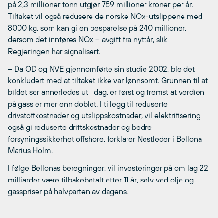
på 2,3 millioner tonn utgjør 759 millioner kroner per år.
Tiltaket vil også redusere de norske NOx-utslippene med
8000 kg, som kan gi en besparelse på 240 millioner,
dersom det innføres NOx – avgift fra nyttår, slik
Regjeringen har signalisert.
– Da OD og NVE gjennomførte sin studie 2002, ble det
konkludert med at tiltaket ikke var lønnsomt. Grunnen til at
bildet ser annerledes ut i dag, er først og fremst at verdien
på gass er mer enn doblet. I tillegg til reduserte
drivstoffkostnader og utslippskostnader, vil elektrifisering
også gi reduserte driftskostnader og bedre
forsyningssikkerhet offshore, forklarer Nestleder i Bellona
Marius Holm.
I følge Bellonas beregninger, vil investeringer på om lag 22
milliarder være tilbakebetalt etter 11 år, selv ved olje og
gasspriser på halvparten av dagens.