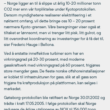
– Norge ligger an til å slippe ut årlig 10-20 millioner tonn
CO2 mer enn vår forpliktelse under Kyotoprotokollen.
Dersom myndighetene realiserer elektrifisering i et
nøkternt omfang, vil dette bringe oss 10 – 20 prosent
nærmere Kyoto-grensen. Våre beregninger viser også at
tiltaket er lønnsomt, men vi trenger litt pisk, litt gulrot, og
litt overordnet koordinering av investeringer for å få det til,
sier Frederic Hauge i Bellona.
Ved å erstatte inneffektive turbiner som har en
virkningsgrad på 20-30 prosent, med moderne
gasskraftverk med virkningsgrad på 60 prosent, frigjøres
store mengder gass. De fleste norske offshoreinstallasjoner
er koblet til infrastrukturen for gass, slik at all gass som
frigjøre fra kraftproduksjon på plattformen, kan selges i
markedet.
Gøteborg-protokollen ble ratifisert av Norge 30.01.2002 og
trådte i kraft 17.05.2005. I følge protokollen skal Norge
redusere de årlige utslippene av NOX til 156.000 tonn