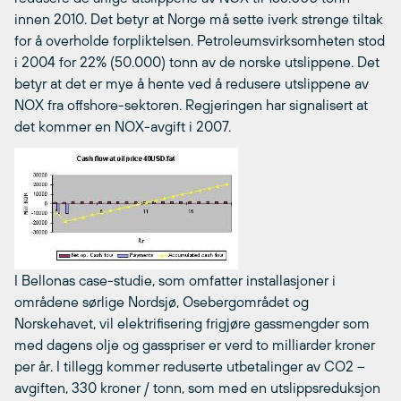
innen 2010. Det betyr at Norge må sette iverk strenge tiltak
for å overholde forpliktelsen. Petroleumsvirksomheten stod
i 2004 for 22% (50.000) tonn av de norske utslippene. Det
betyr at det er mye å hente ved å redusere utslippene av
NOX fra offshore-sektoren. Regjeringen har signalisert at
det kommer en NOX-avgift i 2007.
I Bellonas case-studie, som omfatter installasjoner i
områdene sørlige Nordsjø, Osebergområdet og
Norskehavet, vil elektrifisering frigjøre gassmengder som
med dagens olje og gasspriser er verd to milliarder kroner
per år. I tillegg kommer reduserte utbetalinger av CO2 –
avgiften, 330 kroner / tonn, som med en utslippsreduksjon