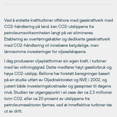
Ved å erstatte kraftturbiner offshore med gasskraftverk med
CO2-håndtering på land, kan CO2-utslippene fra
petroleumsvirksomheten langt på vei elimineres.
Etablering av overføringskabler og dedikerte gasskraftverk
med CO2-håndtering vil innebære betydelige, men
lønnsomme investeringer for oljeselskapene.
I dag produserer oljeplattformer sin egen kraft, i turbiner
med lav virkningsgrad. Dette medfører høyt gassforbruk og
høye CO2-utslipp. Bellona har foretatt beregninger basert
på en studie utført av Oljedirektoratet og NVE i 2002, og
justert både investeringskostnader og gasspriser til dagens
nivå. Studien tar utgangspunkt i et case der ca 2,3 millioner
tonn CO2, eller ca 20 prosent av utslippene fra
petroleumssektoren fjernes, ved at inneffektive turbiner tas
ut av drift.