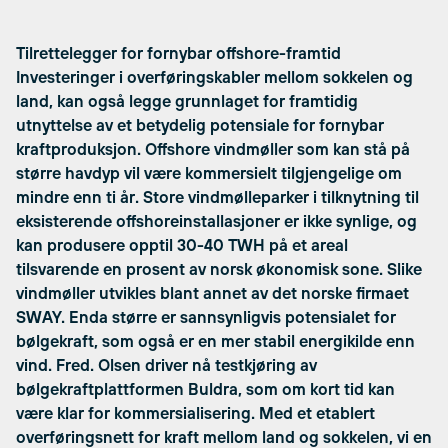
Tilrettelegger for fornybar offshore-framtid
Investeringer i overføringskabler mellom sokkelen og
land, kan også legge grunnlaget for framtidig
utnyttelse av et betydelig potensiale for fornybar
kraftproduksjon. Offshore vindmøller som kan stå på
større havdyp vil være kommersielt tilgjengelige om
mindre enn ti år. Store vindmølleparker i tilknytning til
eksisterende offshoreinstallasjoner er ikke synlige, og
kan produsere opptil 30-40 TWH på et areal
tilsvarende en prosent av norsk økonomisk sone. Slike
vindmøller utvikles blant annet av det norske firmaet
SWAY. Enda større er sannsynligvis potensialet for
bølgekraft, som også er en mer stabil energikilde enn
vind. Fred. Olsen driver nå testkjøring av
bølgekraftplattformen Buldra, som om kort tid kan
være klar for kommersialisering. Med et etablert
overføringsnett for kraft mellom land og sokkelen, vi en