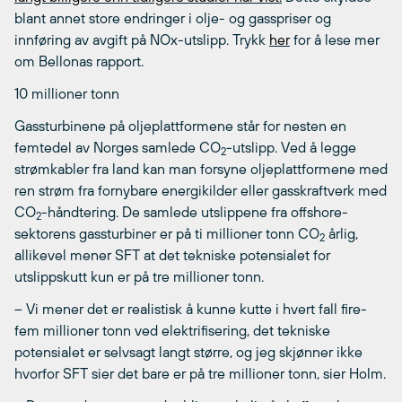
blant annet store endringer i olje- og gasspriser og
innføring av avgift på NOx-utslipp. Trykk
her
for å lese mer
om Bellonas rapport.
10 millioner tonn
Gassturbinene på oljeplattformene står for nesten en
femtedel av Norges samlede CO
-utslipp. Ved å legge
2
strømkabler fra land kan man forsyne oljeplattformene med
ren strøm fra fornybare energikilder eller gasskraftverk med
CO
-håndtering. De samlede utslippene fra offshore-
2
sektorens gassturbiner er på ti millioner tonn CO
årlig,
2
allikevel mener SFT at det tekniske potensialet for
utslippskutt kun er på tre millioner tonn.
– Vi mener det er realistisk å kunne kutte i hvert fall fire-
fem millioner tonn ved elektrifisering, det tekniske
potensialet er selvsagt langt større, og jeg skjønner ikke
hvorfor SFT sier det bare er på tre millioner tonn, sier Holm.