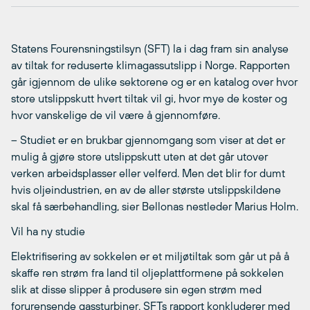
Statens Fourensningstilsyn (SFT) la i dag fram sin analyse
av tiltak for reduserte klimagassutslipp i Norge. Rapporten
går igjennom de ulike sektorene og er en katalog over hvor
store utslippskutt hvert tiltak vil gi, hvor mye de koster og
hvor vanskelige de vil være å gjennomføre.
– Studiet er en brukbar gjennomgang som viser at det er
mulig å gjøre store utslippskutt uten at det går utover
verken arbeidsplasser eller velferd. Men det blir for dumt
hvis oljeindustrien, en av de aller største utslippskildene
skal få særbehandling, sier Bellonas nestleder Marius Holm.
Vil ha ny studie
Elektrifisering av sokkelen er et miljøtiltak som går ut på å
skaffe ren strøm fra land til oljeplattformene på sokkelen
slik at disse slipper å produsere sin egen strøm med
forurensende gassturbiner. SFTs rapport konkluderer med