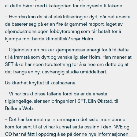
at dette hører med i kategorien for de dyreste tiltakene.
– Hvordan kan de si at elektrifisering er dyrt, når det eneste
de baserer seg på er en fire år gammel rapport, laget av
oljeindustriens egen lobbyforening som får betalt for å
kjempe mot harde klimatiltak? spør Holm.
– Oljeindustrien bruker kjempemasse energi for å få dette
til å framstå som dyrt og vanskelig, sier Holm. Han mener at
SFT ikke har noen forutsetning for å si noe om dette og at
det trengs en ny, uavhengig studie umiddelbart.
Usikkerhet knyttet til kostnadene
– Vi har brukt disse tallene fordi de er de eneste
tilgjengelige, sier senioringeniør i SFT, Elin Økstad, til
Bellona Web.
– Det har kommet ny informasjon i det siste, men denne
kom for sent til at vi har kunnet sette oss inn i den. NVE og
OD har nå fått i oppdrag å se på denne nye informasjonen