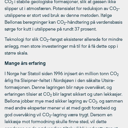
CO
i stabile geologiske formasjoner, slik at gassen ikke
2
slipper ut i atmosfæren. Potensialet for reduksjon av CO
-
2
utslippene er stort ved bruk av denne metoden. Ifølge
Bellonas beregninger kan CO
-håndtering på verdensbasis
2
sørge for kutt i utslippene på rundt 37 prosent.
Teknologi for slik CO
-fangst eksisterer allerede for mindre
2
anlegg, men store investeringer må til for å få dette opp i
større skala.
Mange års erfaring
I Norge har Statoil siden 1996 injisert én million tonn CO
2
årlig fra Sleipner-feltet i Nordsjøen i den såkalte Utsira-
formasjonen. Denne lagringen blir nøye overvåket, og
erfaringen tilsier at CO
blir lagret sikkert og uten lekkasjer.
2
Bellona jobber mye med sikker lagring av CO
, og sammen
2
med andre eksperter mener vi at med godt forarbeid og
god overvåking vil CO
-lagring være trygt. Dersom en
2
lekkasje mot formodning skulle finne sted, vil dette