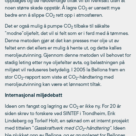
oppdages og de nødvendige tiltak vil bli iverksatt uten at
noen større skade oppstår. Å lagre CO
er uansett mye
2
bedre enn å slippe CO
rett opp i atmosfæren.
2
Det er også mulig å pumpe CO
tilbake til såkalte
2
”modne”oljefelt, det vil si felt som er i ferd med å tømmes.
Denne metoden gjør at det kan presses mer olje ut av
feltet enn det ellers er mulig å hente ut, og dette kalles
meroljeutvinning. Gjennom denne metoden vil behovet for
stadig leting etter nye oljefelter avta, og belastningen på
miljøet vil reduseres betydelig. I 2005 la Bellona fram en
stor CO
-rapport som viste at CO
-håndtering med
2
2
meroljeutvinning kan være et lønnsomt tiltak.
Internasjonal miljødebatt
Ideen om fangst og lagring av CO
er ikke ny. For 20 år
2
siden skrev to forskere ved SINTEF i Trondheim, Erik
Lindeberg og Torleif Holt, en søknad om et internt prosjekt
med tittelen “
Gasskraftverk med CO
-håndtering”.
Ideen
2
ble plukket opp av Bellona, og er grunnlaget for Bellonas