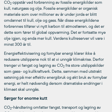
CO
oppstår ved forbrenning av fossile energikilder som
2
kull, naturgass og olje. Fossile energikilder er organisk
materiale som over millioner av år under jorda er blitt
omdannet til kull, olje og gass. Når disse energikildene
forbrennes tilfører vi nytt karbon til atmosfæren, og det er
dette som fører til global oppvarming. Det er fortsatte mye
olje igjen, og enda mer kull. Verdens kullreserver vil vare i
minst 300 år til.
Energieffektivisering og fornybar energi klarer ikke å
redusere utslippene nok til at vi unngår klimakrise. Derfor
trenger vi fangst og lagring av CO
fra store utslippskilder
2
som gass- og kullkraftverk. Dette, sammen med utstrakt
satsning på mer effektiv energibruk og økt bruk av fornybar
energi, er helt nødvendig dersom dramatiske endringer i
klimaet skal unngås.
Sørger for enorme kutt
CO
-håndtering omfatter fangst, transport og lagring av
2