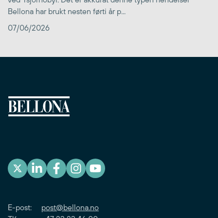
Bellona har brukt nesten førti år p...
07/06/2026
E-post:
post@bellona.no