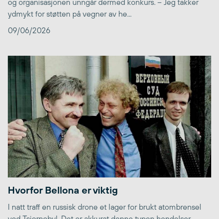
og organisasjonen unngår dermed konkurs. – Jeg takker
ydmykt for støtten på vegner av he...
09/06/2026
Hvorfor Bellona er viktig
I natt traff en russisk drone et lager for brukt atombrensel
ved Tsjornobyl. Det er akkurat denne typen hendelser