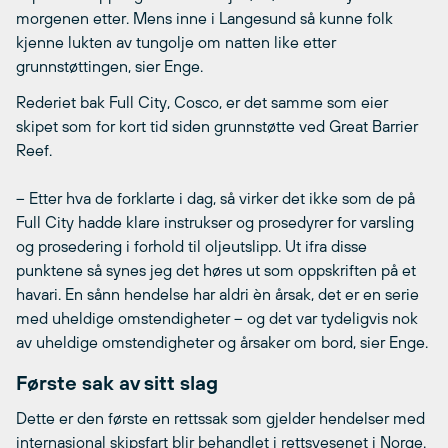
morgenen etter. Mens inne i Langesund så kunne folk
kjenne lukten av tungolje om natten like etter
grunnstøttingen, sier Enge.
Rederiet bak Full City, Cosco, er det samme som eier
skipet som for kort tid siden grunnstøtte ved Great Barrier
Reef.
– Etter hva de forklarte i dag, så virker det ikke som de på
Full City hadde klare instrukser og prosedyrer for varsling
og prosedering i forhold til oljeutslipp. Ut ifra disse
punktene så synes jeg det høres ut som oppskriften på et
havari. En sånn hendelse har aldri èn årsak, det er en serie
med uheldige omstendigheter – og det var tydeligvis nok
av uheldige omstendigheter og årsaker om bord, sier Enge.
Første sak av sitt slag
Dette er den første en rettssak som gjelder hendelser med
internasjonal skipsfart blir behandlet i rettsvesenet i Norge.