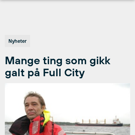
Hopp
til
innhold
Nyheter
Mange ting som gikk
galt på Full City