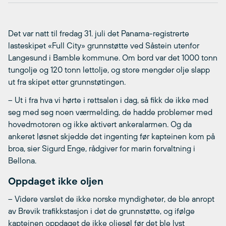
Det var natt til fredag 31. juli det Panama-registrerte
lasteskipet «Full City» grunnstøtte ved Såstein utenfor
Langesund i Bamble kommune. Om bord var det 1000 tonn
tungolje og 120 tonn lettolje, og store mengder olje slapp
ut fra skipet etter grunnstøtingen.
– Ut i fra hva vi hørte i rettsalen i dag, så fikk de ikke med
seg med seg noen værmelding, de hadde problemer med
hovedmotoren og ikke aktivert ankeralarmen. Og da
ankeret løsnet skjedde det ingenting før kapteinen kom på
broa, sier Sigurd Enge, rådgiver for marin forvaltning i
Bellona.
Oppdaget ikke oljen
– Videre varslet de ikke norske myndigheter, de ble anropt
av Brevik trafikkstasjon i det de grunnstøtte, og ifølge
kapteinen oppdaget de ikke oljesøl før det ble lyst