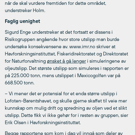
når de skal vurdere fremtiden for dette området,
understreker Holm.
Faglig uenighet
Sigurd Enge understreker at det fortsatt er dissens i
Risikogruppen angående hvor store utslipp man burde
undersøke konsekvensene av. www.imr.no skriver at
Havforskningsinstituttet, Fiskeridirektoratet og Direktoratet
for Naturforvaltning
ønsket å gå lenger
i simuleringene av
oljeutslipp. Det største utslipp som simuleres i rapporten er
på 225.000 tonn, mens utslippet i Mexicogolfen var på
668.500 tonn.
– Vi mener det er potensial for et enda større utslipp i
Lofoten-Barentshavet, og skulle gjerne skaffet til veie mer
kunnskap om mulig drift og spredning av oljen ved et slikt
utslipp. Dette fikk vi ikke gehør for i resten av gruppen, sier
Erik Olsen i Havforskningsinstituttet.
Begge rapportene som kom i dag vil inngå som deler av