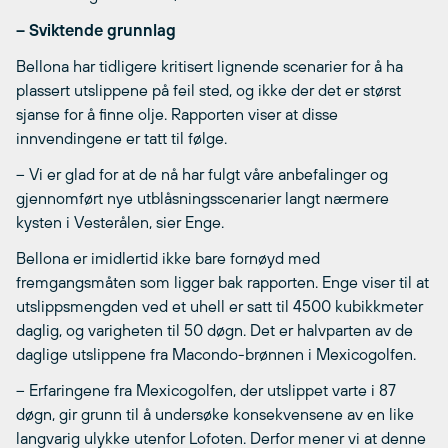
– Sviktende grunnlag
Bellona har tidligere kritisert lignende scenarier for å ha
plassert utslippene på feil sted, og ikke der det er størst
sjanse for å finne olje. Rapporten viser at disse
innvendingene er tatt til følge.
– Vi er glad for at de nå har fulgt våre anbefalinger og
gjennomført nye utblåsningsscenarier langt nærmere
kysten i Vesterålen, sier Enge.
Bellona er imidlertid ikke bare fornøyd med
fremgangsmåten som ligger bak rapporten. Enge viser til at
utslippsmengden ved et uhell er satt til 4500 kubikkmeter
daglig, og varigheten til 50 døgn. Det er halvparten av de
daglige utslippene fra Macondo-brønnen i Mexicogolfen.
– Erfaringene fra Mexicogolfen, der utslippet varte i 87
døgn, gir grunn til å undersøke konsekvensene av en like
langvarig ulykke utenfor Lofoten. Derfor mener vi at denne