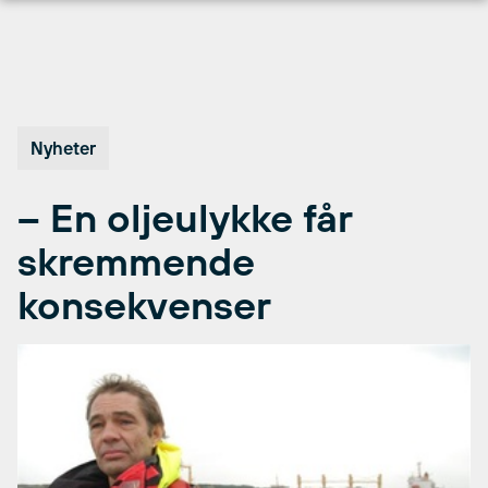
Hopp
til
innhold
Nyheter
– En oljeulykke får
skremmende
konsekvenser