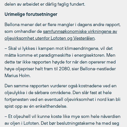
delen av arbeidet er dårlig faglig fundert.
Urimelige forutsetninger
Bellona mener det er flere mangler i dagens andre rapport,
som omhandler de
samfunnsøkonomiske virkningene av
oljevirksomhet utenfor Lofoten og Vesterålen
.
– Skal vi lykkes i kampen mot klimaendringene, vil det
måtte komme et paradigmeskifte i energisektoren. Men
dette tar ikke rapporten høyde for når den opererer med
høye oljepriser helt fram til 2080, sier Bellona-nestleder
Marius Holm.
Den samme rapporten vurderer også kostnadene ved en
oljeulykke i de sårbare områdene. Den slår fast at hele
fortjenesten ved en eventuell oljevirksomhet i nord kan bli
spist opp av én enkelthendelse.
– Et oljeuhell vil kunne koste like mye som hele nåverdien
av oljen i Lofoten. Det bør beslutningstakerne ha med seg