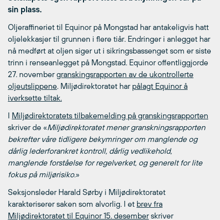
sin plass.
Oljeraffineriet til Equinor på Mongstad har antakeligvis hatt
oljelekkasjer til grunnen i flere tiår. Endringer i anlegget har
nå medført at oljen siger ut i sikringsbassenget som er siste
trinn i renseanlegget på Mongstad. Equinor offentliggjorde
27. november
granskingsrapporten av de ukontrollerte
oljeutslippene
. Miljødirektoratet har
pålagt Equinor å
iverksette tiltak.
I
Miljødirektoratets tilbakemelding på granskingsrapporten
skriver de «
Miljødirektoratet mener granskningsrapporten
bekrefter våre tidligere bekymringer om manglende og
dårlig lederforankret kontroll, dårlig vedlikehold,
manglende forståelse for regelverket, og generelt for lite
fokus på miljørisiko
.»
Seksjonsleder Harald Sørby i Miljødirektoratet
karakteriserer saken som alvorlig. I et
brev fra
Miljødirektoratet til Equinor 15. desember
skriver