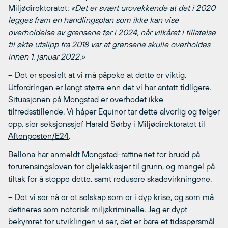
Miljødirektoratet
: «Det er svært urovekkende at det i 2020
legges fram en handlingsplan som ikke kan vise
overholdelse av grensene før i 2024, når vilkåret i tillatelse
til økte utslipp fra 2018 var at grensene skulle overholdes
innen 1. januar 2022.»
– Det er spesielt at vi må påpeke at dette er viktig.
Utfordringen er langt større enn det vi har antatt tidligere.
Situasjonen på Mongstad er overhodet ikke
tilfredsstillende. Vi håper Equinor tar dette alvorlig og følger
opp, sier seksjonssjef Harald Sørby i Miljødirektoratet til
Aftenposten/E24
.
Bellona har anmeldt Mongstad-raffineriet
for brudd på
forurensingsloven for oljelekkasjer til grunn, og mangel på
tiltak for å stoppe dette, samt redusere skadevirkningene.
– Det vi ser nå er et selskap som er i dyp krise, og som må
defineres som notorisk miljøkriminelle. Jeg er dypt
bekymret for utviklingen vi ser, det er bare et tidsspørsmål