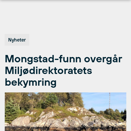
Hopp
til
innhold
Nyheter
Mongstad-funn overgår
Miljødirektoratets
bekymring