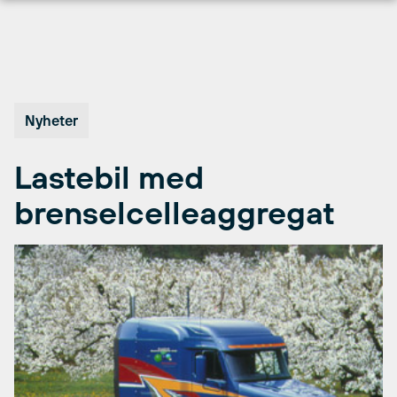
Hopp
til
innhold
Nyheter
Lastebil med
brenselcelleaggregat