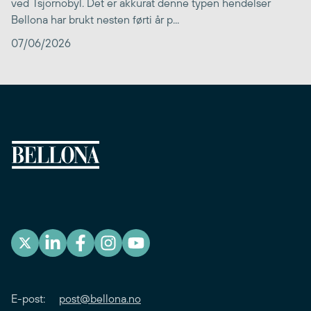
ved Tsjornobyl. Det er akkurat denne typen hendelser
Bellona har brukt nesten førti år p...
07/06/2026
E-post:
post@bellona.no