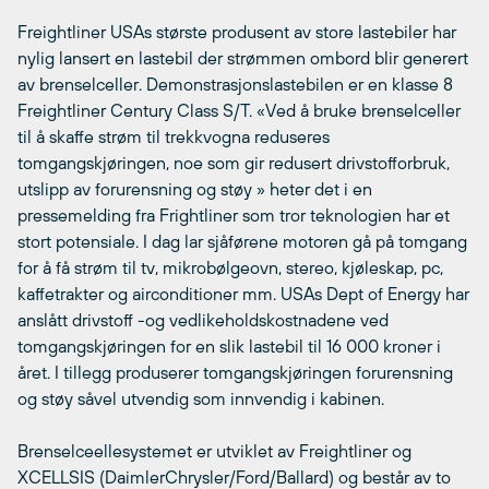
Freightliner USAs største produsent av store lastebiler har
nylig lansert en lastebil der strømmen ombord blir generert
av brenselceller. Demonstrasjonslastebilen er en klasse 8
Freightliner Century Class S/T. «Ved å bruke brenselceller
til å skaffe strøm til trekkvogna reduseres
tomgangskjøringen, noe som gir redusert drivstofforbruk,
utslipp av forurensning og støy » heter det i en
pressemelding fra Frightliner som tror teknologien har et
stort potensiale. I dag lar sjåførene motoren gå på tomgang
for å få strøm til tv, mikrobølgeovn, stereo, kjøleskap, pc,
kaffetrakter og airconditioner mm. USAs Dept of Energy har
anslått drivstoff -og vedlikeholdskostnadene ved
tomgangskjøringen for en slik lastebil til 16 000 kroner i
året. I tillegg produserer tomgangskjøringen forurensning
og støy såvel utvendig som innvendig i kabinen.
Brenselceellesystemet er utviklet av Freightliner og
XCELLSIS (DaimlerChrysler/Ford/Ballard) og består av to