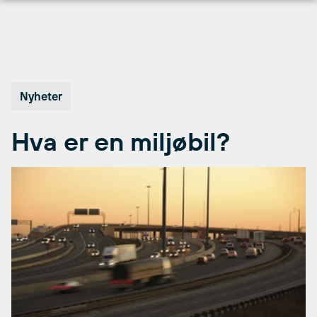
Hopp
til
innhold
Nyheter
Hva er en miljøbil?