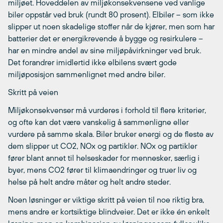
miljøet. Hoveddelen av miljøkonsekvensene ved vanlige
biler oppstår ved bruk (rundt 80 prosent). Elbiler – som ikke
slipper ut noen skadelige stoffer når de kjører, men som har
batterier det er energikrevende å bygge og resirkulere –
har en mindre andel av sine miljøpåvirkninger ved bruk.
Det forandrer imidlertid ikke elbilens svært gode
miljøposisjon sammenlignet med andre biler.
Skritt på veien
Miljøkonsekvenser må vurderes i forhold til flere kriterier,
og ofte kan det være vanskelig å sammenligne eller
vurdere på samme skala. Biler bruker energi og de fleste av
dem slipper ut CO2, NOx og partikler. NOx og partikler
fører blant annet til helseskader for mennesker, særlig i
byer, mens CO2 fører til klimaendringer og truer liv og
helse på helt andre måter og helt andre steder.
Noen løsninger er viktige skritt på veien til noe riktig bra,
mens andre er kortsiktige blindveier. Det er ikke én enkelt