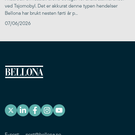
ved Tsjornobyl. Det er akkurat denne typen hendelser
Bellona har brukt nesten førti år p...
07/06/2026
E-post:
post@bellona.no