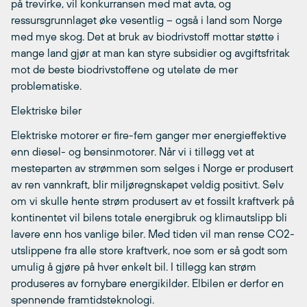
på trevirke, vil konkurransen med mat avta, og
ressursgrunnlaget øke vesentlig – også i land som Norge
med mye skog. Det at bruk av biodrivstoff mottar støtte i
mange land gjør at man kan styre subsidier og avgiftsfritak
mot de beste biodrivstoffene og utelate de mer
problematiske.
Elektriske biler
Elektriske motorer er fire-fem ganger mer energieffektive
enn diesel- og bensinmotorer. Når vi i tillegg vet at
mesteparten av strømmen som selges i Norge er produsert
av ren vannkraft, blir miljøregnskapet veldig positivt. Selv
om vi skulle hente strøm produsert av et fossilt kraftverk på
kontinentet vil bilens totale energibruk og klimautslipp bli
lavere enn hos vanlige biler. Med tiden vil man rense CO2-
utslippene fra alle store kraftverk, noe som er så godt som
umulig å gjøre på hver enkelt bil. I tillegg kan strøm
produseres av fornybare energikilder. Elbilen er derfor en
spennende framtidsteknologi.