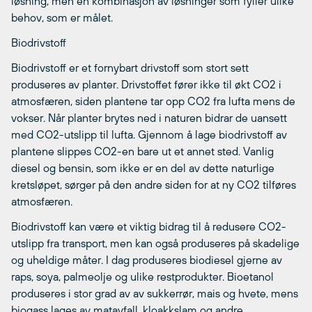
løsning, men en kombinasjon av løsninger som fyller ulike
behov, som er målet.
Biodrivstoff
Biodrivstoff er et fornybart drivstoff som stort sett
produseres av planter. Drivstoffet fører ikke til økt CO2 i
atmosfæren, siden plantene tar opp CO2 fra lufta mens de
vokser. Når planter brytes ned i naturen bidrar de uansett
med CO2-utslipp til lufta. Gjennom å lage biodrivstoff av
plantene slippes CO2-en bare ut et annet sted. Vanlig
diesel og bensin, som ikke er en del av dette naturlige
kretsløpet, sørger på den andre siden for at ny CO2 tilføres
atmosfæren.
Biodrivstoff kan være et viktig bidrag til å redusere CO2-
utslipp fra transport, men kan også produseres på skadelige
og uheldige måter. I dag produseres biodiesel gjerne av
raps, soya, palmeolje og ulike restprodukter. Bioetanol
produseres i stor grad av av sukkerrør, mais og hvete, mens
biogass lages av matavfall, kloakkslam og andre