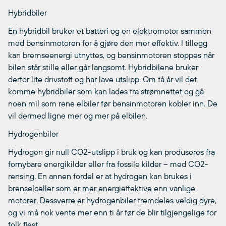
Hybridbiler
En hybridbil bruker et batteri og en elektromotor sammen
med bensinmotoren for å gjøre den mer effektiv. I tillegg
kan bremseenergi utnyttes, og bensinmotoren stoppes når
bilen står stille eller går langsomt. Hybridbilene bruker
derfor lite drivstoff og har lave utslipp. Om få år vil det
komme hybridbiler som kan lades fra strømnettet og gå
noen mil som rene elbiler før bensinmotoren kobler inn. De
vil dermed ligne mer og mer på elbilen.
Hydrogenbiler
Hydrogen gir null CO2-utslipp i bruk og kan produseres fra
fornybare energikilder eller fra fossile kilder – med CO2-
rensing. En annen fordel er at hydrogen kan brukes i
brenselceller som er mer energieffektive enn vanlige
motorer. Dessverre er hydrogenbiler fremdeles veldig dyre,
og vi må nok vente mer enn ti år før de blir tilgjengelige for
folk flest.