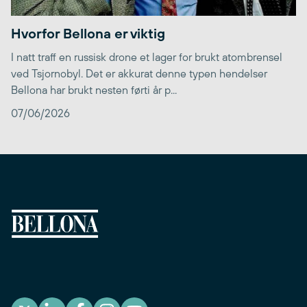
Hvorfor Bellona er viktig
I natt traff en russisk drone et lager for brukt atombrensel
ved Tsjornobyl. Det er akkurat denne typen hendelser
Bellona har brukt nesten førti år p...
07/06/2026