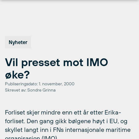
Hopp
til
innhold
Nyheter
Vil presset mot IMO
øke?
Publiseringsdato: 1. november, 2000
Skrevet av: Sondre Grinna
Forliset skjer mindre enn ett år etter Erika-
forliset. Den gang gikk bølgene høyt i EU, og
skyllet langt inn i FNs internasjonale maritime
organisasjon (IMO).