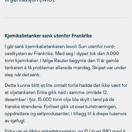
Kjemikalietanker sank utenfor Frankrike
I går sank kjemikalietankeren Ievoli Sun utenfor nord-
vestkysten av Frankrike. Med seg i dypet tok den 6.000
tonn kjemikalier. I følge Reuter begynte den 11 år gamle
tankeren å få problemer allerede mandag. Skipet var under
slep når det sank.
Dette kunne blitt et lite omtalt forlis hadde det ikke vært for
at oljetankeren Erika gikk ned i samme område 12.
desember i fjor. 15.000 tonn olje ble skylt i land på de
franske strendene. Forliset gikk ut over turistnæringen,
oppdrettere og saltprodusenter, i tillegg til å drepe tusenvis
av sjøfugl.
Erika var et dårlig enkeltskrogsskip, og EU truet IMO med å