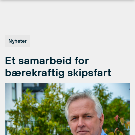
Hopp
til
innhold
Nyheter
Et samarbeid for
bærekraftig skipsfart