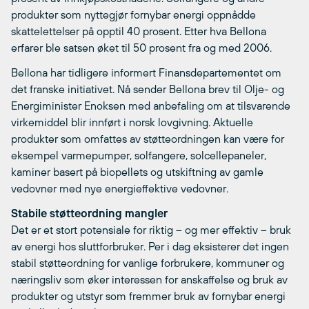
produkter som nyttegjør fornybar energi oppnådde
skattelettelser på opptil 40 prosent. Etter hva Bellona
erfarer ble satsen øket til 50 prosent fra og med 2006.
Bellona har tidligere informert Finansdepartementet om
det franske initiativet. Nå sender Bellona brev til Olje- og
Energiminister Enoksen med anbefaling om at tilsvarende
virkemiddel blir innført i norsk lovgivning. Aktuelle
produkter som omfattes av støtteordningen kan være for
eksempel varmepumper, solfangere, solcellepaneler,
kaminer basert på biopellets og utskiftning av gamle
vedovner med nye energieffektive vedovner.
Stabile støtteordning mangler
Det er et stort potensiale for riktig – og mer effektiv – bruk
av energi hos sluttforbruker. Per i dag eksisterer det ingen
stabil støtteordning for vanlige forbrukere, kommuner og
næringsliv som øker interessen for anskaffelse og bruk av
produkter og utstyr som fremmer bruk av fornybar energi