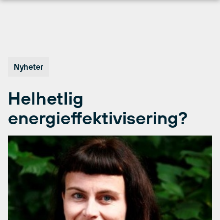
Hopp
til
innhold
Nyheter
Helhetlig
energieffektivisering?