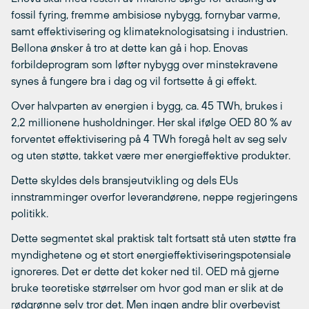
fossil fyring, fremme ambisiose nybygg, fornybar varme,
samt effektivisering og klimateknologisatsing i industrien.
Bellona ønsker å tro at dette kan gå i hop. Enovas
forbildeprogram som løfter nybygg over minstekravene
synes å fungere bra i dag og vil fortsette å gi effekt.
Over halvparten av energien i bygg, ca. 45 TWh, brukes i
2,2 millionene husholdninger. Her skal ifølge OED 80 % av
forventet effektivisering på 4 TWh foregå helt av seg selv
og uten støtte, takket være mer energieffektive produkter.
Dette skyldes dels bransjeutvikling og dels EUs
innstramminger overfor leverandørene, neppe regjeringens
politikk.
Dette segmentet skal praktisk talt fortsatt stå uten støtte fra
myndighetene og et stort energieffektiviseringspotensiale
ignoreres. Det er dette det koker ned til. OED må gjerne
bruke teoretiske størrelser om hvor god man er slik at de
rødgrønne selv tror det. Men ingen andre blir overbevist