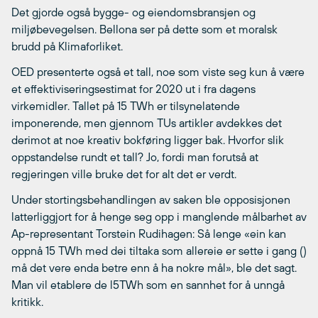
Det gjorde også bygge- og eiendomsbransjen og
miljøbevegelsen. Bellona ser på dette som et moralsk
brudd på Klimaforliket.
OED presenterte også et tall, noe som viste seg kun å være
et effektiviseringsestimat for 2020 ut i fra dagens
virkemidler. Tallet på 15 TWh er tilsynelatende
imponerende, men gjennom TUs artikler avdekkes det
derimot at noe kreativ bokføring ligger bak. Hvorfor slik
oppstandelse rundt et tall? Jo, fordi man forutså at
regjeringen ville bruke det for alt det er verdt.
Under stortingsbehandlingen av saken ble opposisjonen
latterliggjort for å henge seg opp i manglende målbarhet av
Ap-representant Torstein Rudihagen: Så lenge «ein kan
oppnå 15 TWh med dei tiltaka som allereie er sette i gang ()
må det vere enda betre enn å ha nokre mål», ble det sagt.
Man vil etablere de l5TWh som en sannhet for å unngå
kritikk.