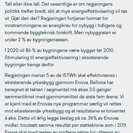
Tall eller ikke tall. Det vesentlige er om regjeringens
politikk treffer bredt, slik at mye energieffektivisering vil tas
ut. Gjør den det? Regjeringen fortjener honnør for
innstrammingene av energikrav for nybygg i tidligere og
kommende byggteknisk forskrift. Men nybyggraten er
under 2 % av bygningsmassen.
I 2020 vil 86 % av bygningene være bygget før 2010.
Stimulering til energieffektivisering i eksisterende
bygninger trengs derfor.
Regjeringen mener 5 av de l5TWh skal effektiviseres i
eksisterende yrkesbygg gjennom Enova. Bellona har
beregnet at takten i segmentet må økes 3,5 ganger
sammenliknet med gjennomsnittet de siste fem årene. Vi
er kjent med at Enovas nye programmer særlig vil rettes
mot eksisterende yrkesbygg og at resultatene er forventet
å øke. Dette vil årlig legge beslag på ca. 36% av Enovas
midler, forutsatt samme resultat per støttekrone som i 2011.
Enova skal med resten av midlene sørge for utfasing av