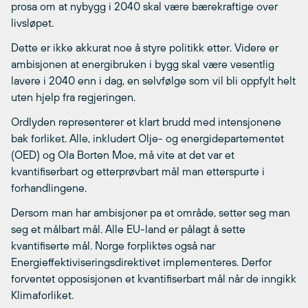
prosa om at nybygg i 2040 skal være bærekraftige over
livsløpet.
Dette er ikke akkurat noe å styre politikk etter. Videre er
ambisjonen at energibruken i bygg skal være vesentlig
lavere i 2040 enn i dag, en selvfølge som vil bli oppfylt helt
uten hjelp fra regjeringen.
Ordlyden representerer et klart brudd med intensjonene
bak forliket. Alle, inkludert Olje- og energidepartementet
(OED) og Ola Borten Moe, må vite at det var et
kvantifiserbart og etterprøvbart mål man etterspurte i
forhandlingene.
Dersom man har ambisjoner pa et område, setter seg man
seg et målbart mål. Alle EU-land er pålagt å sette
kvantifiserte mål. Norge forpliktes også nar
Energieffektiviseringsdirektivet implementeres. Derfor
forventet opposisjonen et kvantifiserbart mål når de inngikk
Klimaforliket.