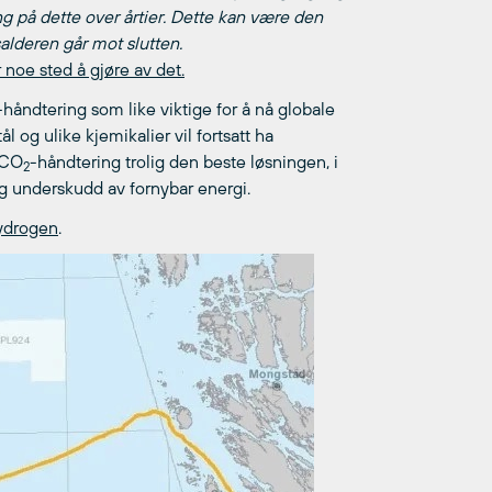
ng på dette over årtier. Dette kan være den
lderen går mot slutten.
 noe sted å gjøre av det.
-håndtering som like viktige for å nå globale
 og ulike kjemikalier vil fortsatt ha
r CO
-håndtering trolig den beste løsningen, i
2
lig underskudd av fornybar energi.
 hydrogen
.