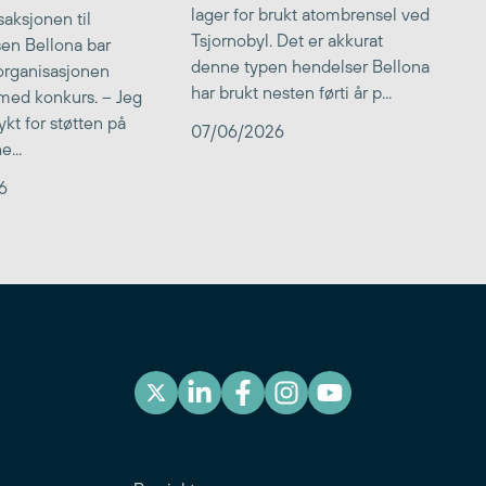
lager for brukt atombrensel ved
aksjonen til
Tsjornobyl. Det er akkurat
lsen Bellona bar
denne typen hendelser Bellona
 organisasjonen
har brukt nesten førti år p...
med konkurs. – Jeg
kt for støtten på
07/06/2026
...
6