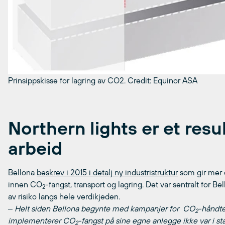
Prinsippskisse for lagring av CO2.
Credit: Equinor ASA
Northern lights er et resu
arbeid
Bellona
beskrev i 2015 i detalj ny industristruktur
som gir mer 
innen CO
-fangst, transport og lagring. Det var sentralt for Be
2
av risiko langs hele verdikjeden.
‒ Helt siden Bellona begynte med kampanjer for CO
-håndter
2
implementerer CO
-fangst på sine egne anlegge ikke var i sta
2