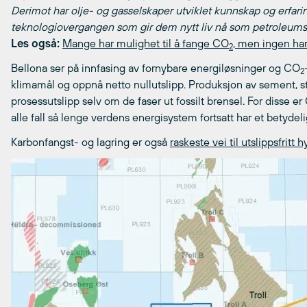
Derimot har olje- og gasselskaper utviklet kunnskap og erfari
teknologiovergangen som gir dem nytt liv nå som petroleumsa
Les også:
Mange har mulighet til å fange CO
, men ingen har
2
Bellona ser på innfasing av fornybare energiløsninger og CO
2
klimamål og oppnå netto nullutslipp. Produksjon av sement, stål
prosessutslipp selv om de faser ut fossilt brensel. For disse e
alle fall så lenge verdens energisystem fortsatt har et betyde
Karbonfangst- og lagring er også
raskeste vei til utslippsfritt