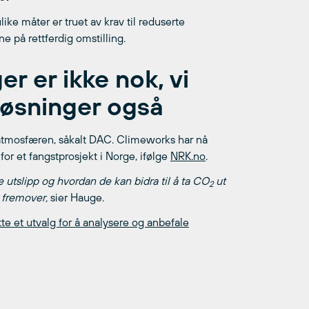
ike måter er truet av krav til reduserte
e på rettferdig omstilling.
r er ikke nok, vi
løsninger også
atmosfæren, såkalt DAC. Climeworks har nå
or et fangstprosjekt i Norge, ifølge
NRK.no
.
e utslipp og hvordan de kan bidra til å ta CO
ut
2
r fremover,
sier Hauge.
te et utvalg for å analysere og anbefale