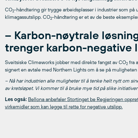
CO
-håndtering gir trygge arbeidsplasser i industrier som på ul
2
klimagassutslipp. CO
-håndtering er et av de beste eksemplen
2
– Karbon-nøytrale løsninge
trenger karbon-negative 
Sveitsiske Climeworks jobber med direkte fangst av CO
fra 
2
signert en avtale med Northern Lights om å se på muligheten f
– Nå har industrien alle muligheter til å tenke helt nytt om sin
av kretsløpet. Vi kommer til å bruke mye tid på slike initiative
Les også:
Bellona anbefaler Stortinget be Regjeringen oppret
virkemidler som kan legge til rette for negative utslipp.