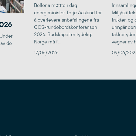
Bellona møttte i dag
Innsamlings
energiminister Terje Aasland for
Miljøstifte
å overlevere anbefalingene fra
frukter, og
2026
CCS-rundebordskonferansen
unngår der
2026. Budskapet er tydelig:
takker ydmy
 Under
Norge må f...
vegner av he
 av de
17/06/2026
09/06/202