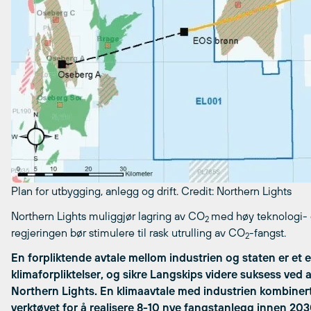
Plan for utbygging, anlegg og drift.
Credit: Northern Lights
Northern Lights muliggjør lagring av CO
med høy teknologi- o
2
regjeringen bør stimulere til rask utrulling av CO
-fangst.
2
En forpliktende avtale mellom industrien og staten er et e
klimaforpliktelser, og sikre Langskips videre suksess ved a
Northern Lights.
En klimaavtale med industrien kombiner
verktøyet for å realisere 8-10 nye fangstanlegg innen 203