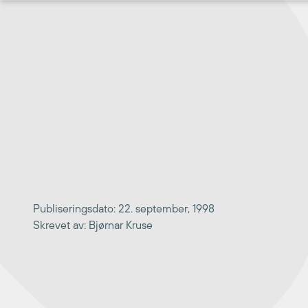
Hopp
til
innhold
Publiseringsdato: 22. september, 1998
Skrevet av: Bjørnar Kruse