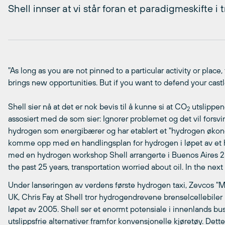
Shell innser at vi står foran et paradigmeskifte i
"As long as you are not pinned to a particular activity or place,
brings new opportunities. But if you want to defend your castle
Shell sier nå at det er nok bevis til å kunne si at CO
utslippene
2
assosiert med de som sier: Ignorer problemet og det vil forsvin
hydrogen som energibærer og har etablert et "hydrogen økono
komme opp med en handlingsplan for hydrogen i løpet av et ha
med en hydrogen workshop Shell arrangerte i Buenos Aires 25
the past 25 years, transportation worried about oil. In the next 
Under lanseringen av verdens første hydrogen taxi, Zevcos "Mi
UK, Chris Fay at Shell tror hydrogendrevene brenselcellebile
løpet av 2005. Shell ser et enormt potensiale i innenlands bus
utslippsfrie alternativer framfor konvensjonelle kjøretøy. Dette