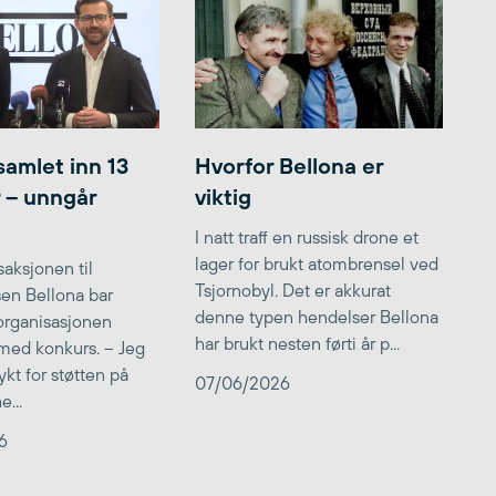
samlet inn 13
Hvorfor Bellona er
r – unngår
viktig
I natt traff en russisk drone et
lager for brukt atombrensel ved
aksjonen til
Tsjornobyl. Det er akkurat
lsen Bellona bar
denne typen hendelser Bellona
 organisasjonen
har brukt nesten førti år p...
med konkurs. – Jeg
kt for støtten på
07/06/2026
...
6