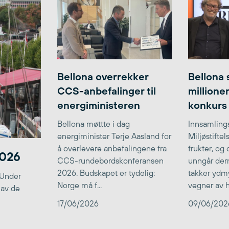
Bellona overrekker
Bellona 
CCS-anbefalinger til
millione
energiministeren
konkurs
Bellona møttte i dag
Innsamlings
energiminister Terje Aasland for
Miljøstifte
å overlevere anbefalingene fra
frukter, og
2026
CCS-rundebordskonferansen
unngår der
2026. Budskapet er tydelig:
takker ydmy
 Under
Norge må f...
vegner av he
 av de
17/06/2026
09/06/202