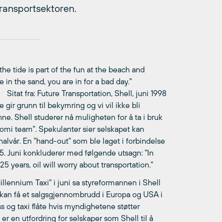
 transportsektoren.
 the tide is part of the fun at the beach and
 in the sand, you are in for a bad day."
Sitat fra: Future Transportation, Shell, juni 1998
 gir grunn til bekymring og vi vil ikke bli
ne. Shell studerer nå muligheten for å ta i bruk
mi team". Spekulanter sier selskapet kan
lvår. En "hand-out" som ble laget i forbindelse
. Juni konkluderer med følgende utsagn: "In
25 years, oil will worry about transportation."
llennium Taxi" i juni sa styreformannen i Shell
r kan få et salgsgjennombrudd i Europa og USA i
s og taxi flåte hvis myndighetene støtter
 er en utfordring for selskaper som Shell til å