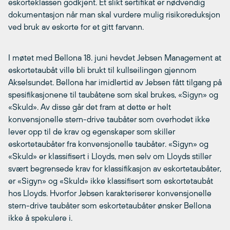
eskorteklassen godkjent. Et slikt sertifikat er nødvendig
dokumentasjon når man skal vurdere mulig risikoreduksjon
ved bruk av eskorte for et gitt farvann.
I møtet med Bellona 18. juni hevdet Jebsen Management at
eskortetaubåt ville bli brukt til kullseilingen gjennom
Akselsundet. Bellona har imidlertid av Jebsen fått tilgang på
spesifikasjonene til taubåtene som skal brukes, «Sigyn» og
«Skuld». Av disse går det fram at dette er helt
konvensjonelle stern-drive taubåter som overhodet ikke
lever opp til de krav og egenskaper som skiller
eskortetaubåter fra konvensjonelle taubåter. «Sigyn» og
«Skuld» er klassifisert i Lloyds, men selv om Lloyds stiller
svært begrensede krav for klassifikasjon av eskortetaubåter,
er «Sigyn» og «Skuld» ikke klassifisert som eskortetaubåt
hos Lloyds. Hvorfor Jebsen karakteriserer konvensjonelle
stern-drive taubåter som eskortetaubåter ønsker Bellona
ikke å spekulere i.