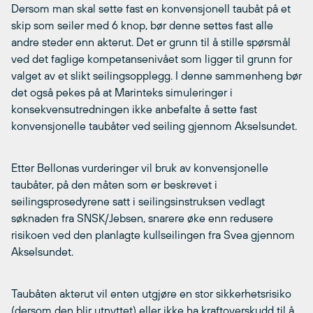
Dersom man skal sette fast en konvensjonell taubåt på et
skip som seiler med 6 knop, bør denne settes fast alle
andre steder enn akterut. Det er grunn til å stille spørsmål
ved det faglige kompetansenivået som ligger til grunn for
valget av et slikt seilingsopplegg. I denne sammenheng bør
det også pekes på at Marinteks simuleringer i
konsekvensutredningen ikke anbefalte å sette fast
konvensjonelle taubåter ved seiling gjennom Akselsundet.
Etter Bellonas vurderinger vil bruk av konvensjonelle
taubåter, på den måten som er beskrevet i
seilingsprosedyrene satt i seilingsinstruksen vedlagt
søknaden fra SNSK/Jebsen, snarere øke enn redusere
risikoen ved den planlagte kullseilingen fra Svea gjennom
Akselsundet.
Taubåten akterut vil enten utgjøre en stor sikkerhetsrisiko
(dersom den blir utnyttet) eller ikke ha kraftoverskudd til å