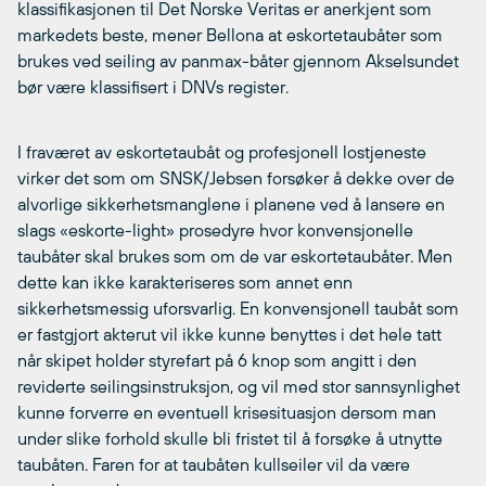
klassifikasjonen til Det Norske Veritas er anerkjent som
markedets beste, mener Bellona at eskortetaubåter som
brukes ved seiling av panmax-båter gjennom Akselsundet
bør være klassifisert i DNVs register.
I fraværet av eskortetaubåt og profesjonell lostjeneste
virker det som om SNSK/Jebsen forsøker å dekke over de
alvorlige sikkerhetsmanglene i planene ved å lansere en
slags «eskorte-light» prosedyre hvor konvensjonelle
taubåter skal brukes som om de var eskortetaubåter. Men
dette kan ikke karakteriseres som annet enn
sikkerhetsmessig uforsvarlig. En konvensjonell taubåt som
er fastgjort akterut vil ikke kunne benyttes i det hele tatt
når skipet holder styrefart på 6 knop som angitt i den
reviderte seilingsinstruksjon, og vil med stor sannsynlighet
kunne forverre en eventuell krisesituasjon dersom man
under slike forhold skulle bli fristet til å forsøke å utnytte
taubåten. Faren for at taubåten kullseiler vil da være