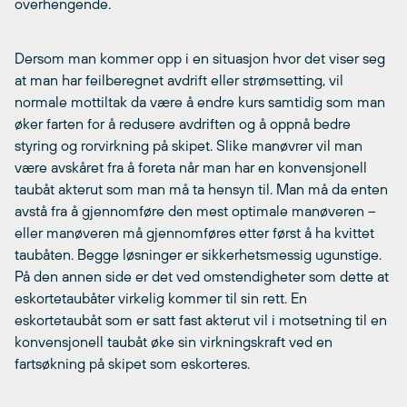
overhengende.
Dersom man kommer opp i en situasjon hvor det viser seg
at man har feilberegnet avdrift eller strømsetting, vil
normale mottiltak da være å endre kurs samtidig som man
øker farten for å redusere avdriften og å oppnå bedre
styring og rorvirkning på skipet. Slike manøvrer vil man
være avskåret fra å foreta når man har en konvensjonell
taubåt akterut som man må ta hensyn til. Man må da enten
avstå fra å gjennomføre den mest optimale manøveren –
eller manøveren må gjennomføres etter først å ha kvittet
taubåten. Begge løsninger er sikkerhetsmessig ugunstige.
På den annen side er det ved omstendigheter som dette at
eskortetaubåter virkelig kommer til sin rett. En
eskortetaubåt som er satt fast akterut vil i motsetning til en
konvensjonell taubåt øke sin virkningskraft ved en
fartsøkning på skipet som eskorteres.