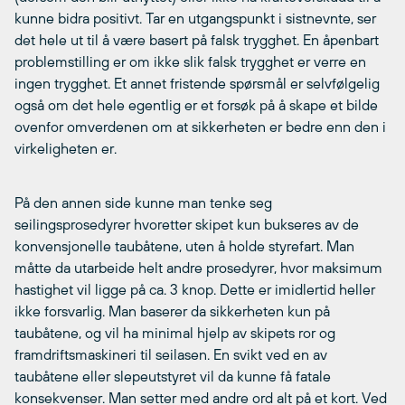
kunne bidra positivt. Tar en utgangspunkt i sistnevnte, ser
det hele ut til å være basert på falsk trygghet. En åpenbart
problemstilling er om ikke slik falsk trygghet er verre en
ingen trygghet. Et annet fristende spørsmål er selvfølgelig
også om det hele egentlig er et forsøk på å skape et bilde
ovenfor omverdenen om at sikkerheten er bedre enn den i
virkeligheten er.
På den annen side kunne man tenke seg
seilingsprosedyrer hvoretter skipet kun bukseres av de
konvensjonelle taubåtene, uten å holde styrefart. Man
måtte da utarbeide helt andre prosedyrer, hvor maksimum
hastighet vil ligge på ca. 3 knop. Dette er imidlertid heller
ikke forsvarlig. Man baserer da sikkerheten kun på
taubåtene, og vil ha minimal hjelp av skipets ror og
framdriftsmaskineri til seilasen. En svikt ved en av
taubåtene eller slepeutstyret vil da kunne få fatale
konsekvenser. Man setter med andre ord alt på et kort. Ved