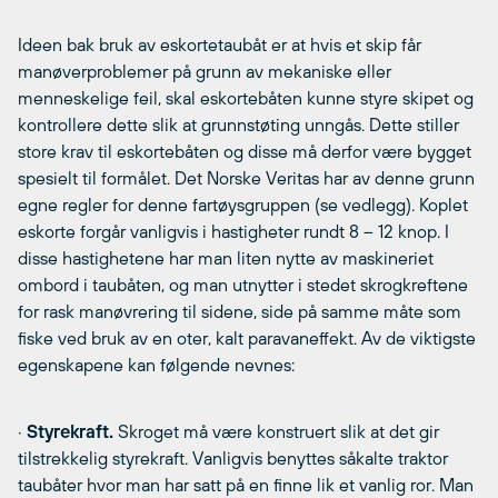
Ideen bak bruk av eskortetaubåt er at hvis et skip får
manøverproblemer på grunn av mekaniske eller
menneskelige feil, skal eskortebåten kunne styre skipet og
kontrollere dette slik at grunnstøting unngås. Dette stiller
store krav til eskortebåten og disse må derfor være bygget
spesielt til formålet. Det Norske Veritas har av denne grunn
egne regler for denne fartøysgruppen (se vedlegg). Koplet
eskorte forgår vanligvis i hastigheter rundt 8 – 12 knop. I
disse hastighetene har man liten nytte av maskineriet
ombord i taubåten, og man utnytter i stedet skrogkreftene
for rask manøvrering til sidene, side på samme måte som
fiske ved bruk av en oter, kalt paravaneffekt. Av de viktigste
egenskapene kan følgende nevnes:
·
Styrekraft.
Skroget må være konstruert slik at det gir
tilstrekkelig styrekraft. Vanligvis benyttes såkalte traktor
taubåter hvor man har satt på en finne lik et vanlig ror. Man