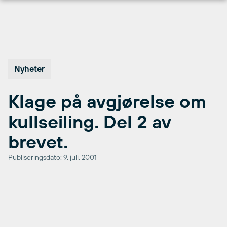
Hopp
til
innhold
Nyheter
Klage på avgjørelse om
kullseiling. Del 2 av
brevet.
Publiseringsdato: 9. juli, 2001