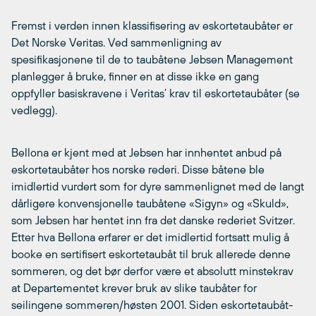
Fremst i verden innen klassifisering av eskortetaubåter er
Det Norske Veritas. Ved sammenligning av
spesifikasjonene til de to taubåtene Jebsen Management
planlegger å bruke, finner en at disse ikke en gang
oppfyller basiskravene i Veritas’ krav til eskortetaubåter (se
vedlegg).
Bellona er kjent med at Jebsen har innhentet anbud på
eskortetaubåter hos norske rederi. Disse båtene ble
imidlertid vurdert som for dyre sammenlignet med de langt
dårligere konvensjonelle taubåtene «Sigyn» og «Skuld»,
som Jebsen har hentet inn fra det danske rederiet Svitzer.
Etter hva Bellona erfarer er det imidlertid fortsatt mulig å
booke en sertifisert eskortetaubåt til bruk allerede denne
sommeren, og det bør derfor være et absolutt minstekrav
at Departementet krever bruk av slike taubåter for
seilingene sommeren/høsten 2001. Siden eskortetaubåt-