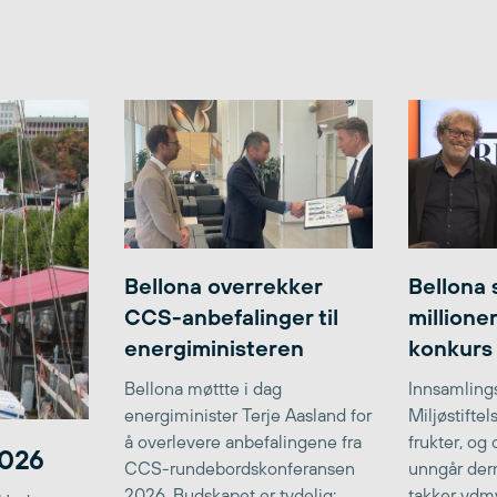
Bellona overrekker
Bellona 
CCS-anbefalinger til
millione
energiministeren
konkurs
Bellona møttte i dag
Innsamlings
energiminister Terje Aasland for
Miljøstifte
å overlevere anbefalingene fra
frukter, og
2026
CCS-rundebordskonferansen
unngår der
2026. Budskapet er tydelig:
takker ydmy