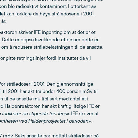
n ble radioaktivt kontaminert. I etterkant av
det kan forklare de høye stråledosene i 2001,
år.
eaktoren skriver IFE ingenting om at det er et
å. Dette er oppsiktsvekkende ettersom dette er
IFE om å redusere strålebelastningen til de ansatte.
 gitte retningslinjer fordi instituttet da vil
or stråledoser i 2001. Den gjennomsnittlige
1 til 2001 har økt fra under 400 person mSv til
il de ansatte multiplisert med antallet i
d Haldenreaktoren har økt kraftig. Ifølge IFE er
 indikerer en stigende tendens».
IFE skriver at
omheten ved Haldenprosjektet i perioden».
7 mSv. Seks ansatte har mottatt stråledoser på