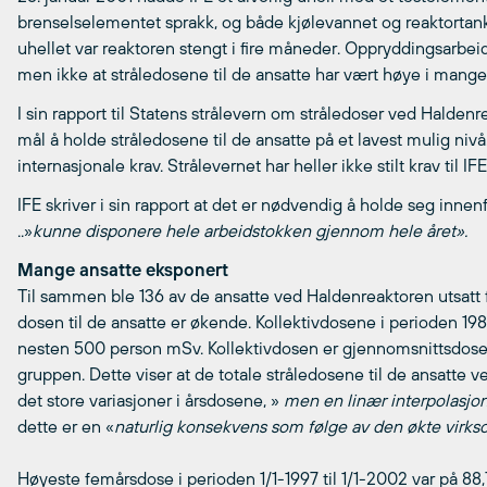
brenselselementet sprakk, og både kjølevannet og reaktortanke
uhellet var reaktoren stengt i fire måneder. Oppryddingsarbei
men ikke at stråledosene til de ansatte har vært høye i mange 
I sin rapport til Statens strålevern om stråledoser ved Haldenr
mål å holde stråledosene til de ansatte på et lavest mulig niv
internasjonale krav. Strålevernet har heller ikke stilt krav til 
IFE skriver i sin rapport at det er nødvendig å holde seg innenfor
..»
kunne disponere hele arbeidstokken gjennom hele året».
Mange ansatte eksponert
Til sammen ble 136 av de ansatte ved Haldenreaktoren utsatt f
dosen til de ansatte er økende. Kollektivdosene i perioden 198
nesten 500 person mSv. Kollektivdosen er gjennomsnittsdosen t
gruppen. Dette viser at de totale stråledosene til de ansatte ve
det store variasjoner i årsdosene, »
men en linær interpolasjon
dette er en «
naturlig konsekvens som følge av den økte virks
Høyeste femårsdose i perioden 1/1-1997 til 1/1-2002 var på 88,