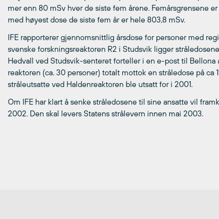
mer enn 80 mSv hver de siste fem årene. Femårsgrensene er 
med høyest dose de siste fem år er hele 803,8 mSv.
IFE rapporterer gjennomsnittlig årsdose for personer med regis
svenske forskningsreaktoren R2 i Studsvik ligger stråledosene 
Hedvall ved Studsvik-senteret forteller i en e-post til Bellona
reaktoren (ca. 30 personer) totalt mottok en stråledose på ca 
stråleutsatte ved Haldenreaktoren ble utsatt for i 2001.
Om IFE har klart å senke stråledosene til sine ansatte vil fram
2002. Den skal levers Statens strålevern innen mai 2003.