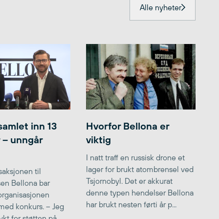
Alle nyheter
samlet inn 13
Hvorfor Bellona er
r – unngår
viktig
I natt traff en russisk drone et
lager for brukt atombrensel ved
aksjonen til
Tsjornobyl. Det er akkurat
lsen Bellona bar
denne typen hendelser Bellona
 organisasjonen
har brukt nesten førti år p...
med konkurs. – Jeg
kt for støtten på