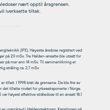
åledoser nært opptil årsgrensen.
il iverksette tiltak.
ergiteknikk (IFE). Høyeste årsdose registrert ved
gger på 20 mSv. Tre Halden-ansatte ble utsatt for
ser på mer enn 14 mSv. Til sammenlikning er
ig stråling ca. 2,7 mSv
 tillatt. I 1998 brøt de grensene. Da ble fire av
det tillatte nivået for yrkeseksponerte i Norge.
var høyest effektive stråledose til en ansatt 18,1
nt av uranoksyd i Haldenreaktoren. Kapslingen på