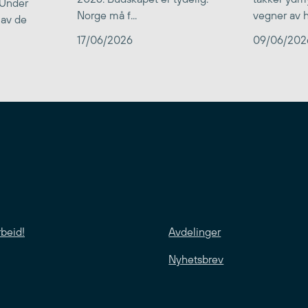
 Under
Norge må f...
vegner av he
 av de
17/06/2026
09/06/202
rbeid!
Avdelinger
Nyhetsbrev