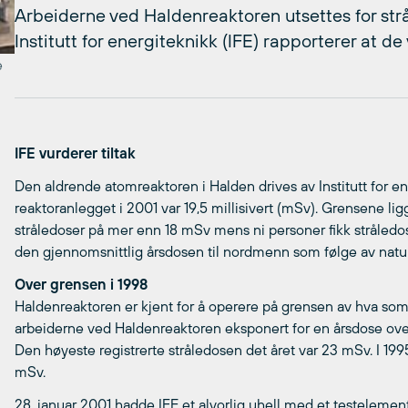
Arbeiderne ved Haldenreaktoren utsettes for str
Institutt for energiteknikk (IFE) rapporterer at de v
e
IFE vurderer tiltak
Den aldrende atomreaktoren i Halden drives av Institutt for en
reaktoranlegget i 2001 var 19,5 millisivert (mSv). Grensene li
stråledoser på mer enn 18 mSv mens ni personer fikk stråledo
den gjennomsnittlig årsdosen til nordmenn som følge av naturl
Over grensen i 1998
Haldenreaktoren er kjent for å operere på grensen av hva som er
arbeiderne ved Haldenreaktoren eksponert for en årsdose over 
Den høyeste registrerte stråledosen det året var 23 mSv. I 1995 
mSv.
28. januar 2001 hadde IFE et alvorlig uhell med et testeleme