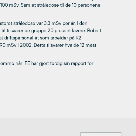
100 mSv. Samlet stråledose til de 10 personene
teret stråledose var 3,3 mSv per år. I den
til tilsvarende gruppe 20 prosent lavere. Robert
 at driftspersonellet som arbeider på R2-
190 mSv i 2002. Dette tilsvarer hva de 12 mest
komme når IFE har gjort ferdig sin rapport for