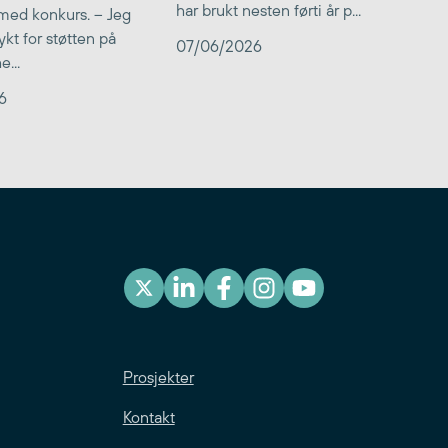
har brukt nesten førti år p...
med konkurs. – Jeg
kt for støtten på
07/06/2026
...
6
Prosjekter
Kontakt