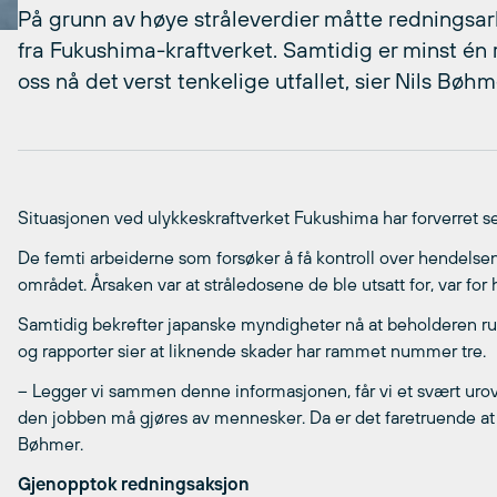
På grunn av høye stråleverdier måtte redningsar
fra Fukushima-kraftverket. Samtidig er minst én
oss nå det verst tenkelige utfallet, sier Nils Bøhm
Situasjonen ved ulykkeskraftverket Fukushima har forverret se
De femti arbeiderne som forsøker å få kontroll over hendelsene,
området. Årsaken var at stråledosene de ble utsatt for, var for h
Samtidig bekrefter japanske myndigheter nå at beholderen rund
og rapporter sier at liknende skader har rammet nummer tre.
– Legger vi sammen denne informasjonen, får vi et svært urov
den jobben må gjøres av mennesker. Da er det faretruende at 
Bøhmer.
Gjenopptok redningsaksjon