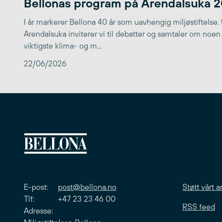
Bellonas program på Arendalsuka 
I år markerer Bellona 40 år som uavhengig miljøstiftelse.
Arendalsuka inviterer vi til debatter og samtaler om noen
viktigste klima- og m...
22/06/2026
E-post:
post@bellona.no
Støtt vårt a
Tlf: +47 23 23 46 00
RSS feed
Adresse: