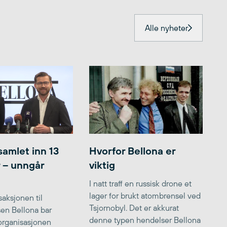
Alle nyheter
samlet inn 13
Hvorfor Bellona er
r – unngår
viktig
I natt traff en russisk drone et
lager for brukt atombrensel ved
aksjonen til
Tsjornobyl. Det er akkurat
lsen Bellona bar
denne typen hendelser Bellona
 organisasjonen