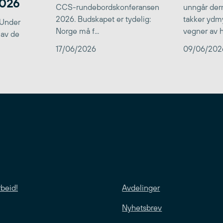
2026
CCS-rundebordskonferansen
unngår der
2026. Budskapet er tydelig:
takker ydmy
 Under
Norge må f...
vegner av he
 av de
17/06/2026
09/06/202
rbeid!
Avdelinger
Nyhetsbrev