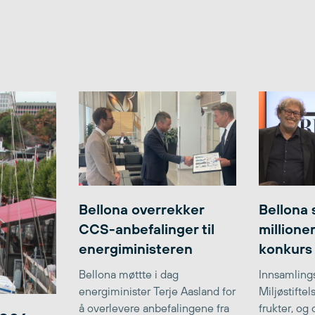
Bellona overrekker
Bellona 
CCS-anbefalinger til
millione
energiministeren
konkurs
Bellona møttte i dag
Innsamlings
energiminister Terje Aasland for
Miljøstifte
å overlevere anbefalingene fra
frukter, og