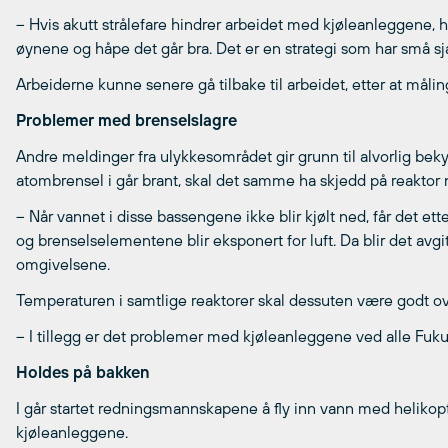
– Hvis akutt strålefare hindrer arbeidet med kjøleanleggene, h
øynene og håpe det går bra. Det er en strategi som har små sjan
Arbeiderne kunne senere gå tilbake til arbeidet, etter at måling
Problemer med brenselslagre
Andre meldinger fra ulykkesområdet gir grunn til alvorlig bekymr
atombrensel i går brant, skal det samme ha skjedd på reaktor 
– Når vannet i disse bassengene ikke blir kjølt ned, får det et
og brenselselementene blir eksponert for luft. Da blir det avgi
omgivelsene.
Temperaturen i samtlige reaktorer skal dessuten være godt ov
– I tillegg er det problemer med kjøleanleggene ved alle Fuku
Holdes på bakken
I går startet redningsmannskapene å fly inn vann med heliko
kjøleanleggene.