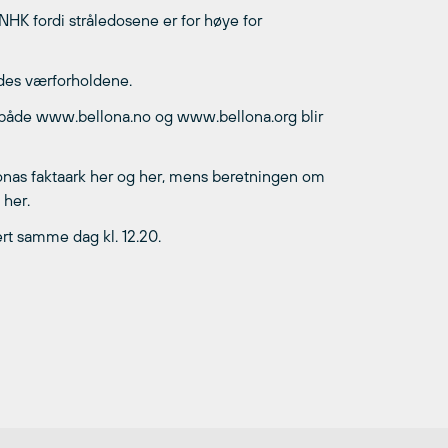
NHK fordi stråledosene er for høye for
ldes værforholdene.
g både www.bellona.no og www.bellona.org blir
lonas faktaark her og her, mens beretningen om
 her.
ert samme dag kl. 12.20.