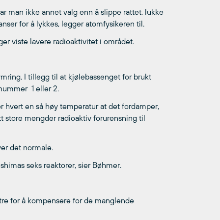
ar man ikke annet valg enn å slippe rattet, lukke
ser for å lykkes, legger atomfysikeren til.
er viste lavere radioaktivitet i området.
ing. I tillegg til at kjølebassenget for brukt
nummer 1 eller 2.
ter hvert en så høy temperatur at det fordamper,
tt store mengder radioaktiv forurensning til
er det normale.
shimas seks reaktorer, sier Bøhmer.
ptre for å kompensere for de manglende