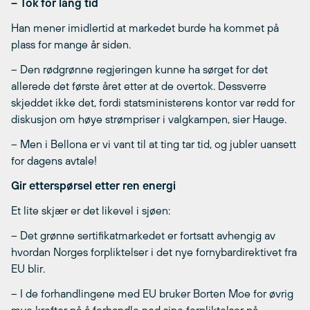
– Tok for lang tid
Han mener imidlertid at markedet burde ha kommet på
plass for mange år siden.
– Den rødgrønne regjeringen kunne ha sørget for det
allerede det første året etter at de overtok. Dessverre
skjeddet ikke det, fordi statsministerens kontor var redd for
diskusjon om høye strømpriser i valgkampen, sier Hauge.
– Men i Bellona er vi vant til at ting tar tid, og jubler uansett
for dagens avtale!
Gir etterspørsel etter ren energi
Et lite skjær er det likevel i sjøen:
– Det grønne sertifikatmarkedet er fortsatt avhengig av
hvordan Norges forpliktelser i det nye fornybardirektivet fra
EU blir.
– I de forhandlingene med EU bruker Borten Moe for øvrig
mye krefter på å forhandle ned sine forpliktelser på