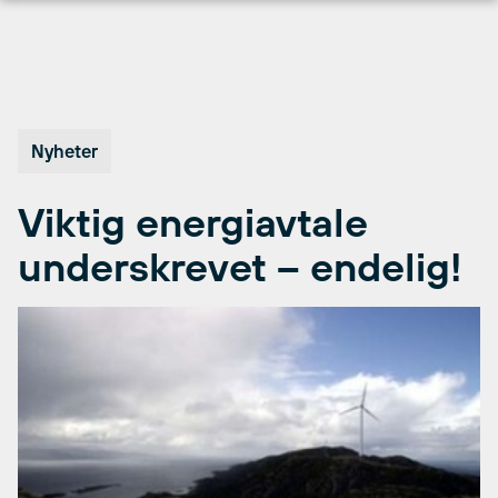
Hopp
til
innhold
Nyheter
Viktig energiavtale
underskrevet – endelig!