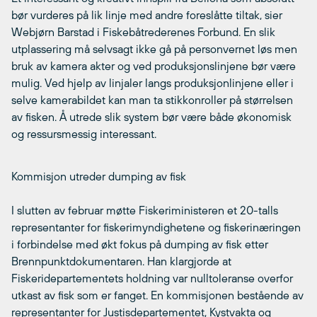
bør vurderes på lik linje med andre foreslåtte tiltak, sier
Webjørn Barstad i Fiskebåtrederenes Forbund. En slik
utplassering må selvsagt ikke gå på personvernet løs men
bruk av kamera akter og ved produksjonslinjene bør være
mulig. Ved hjelp av linjaler langs produksjonlinjene eller i
selve kamerabildet kan man ta stikkonroller på størrelsen
av fisken. Å utrede slik system bør være både økonomisk
og ressursmessig interessant.
Kommisjon utreder dumping av fisk
I slutten av februar møtte Fiskeriministeren et 20-talls
representanter for fiskerimyndighetene og fiskerinæringen
i forbindelse med økt fokus på dumping av fisk etter
Brennpunktdokumentaren. Han klargjorde at
Fiskeridepartementets holdning var nulltoleranse overfor
utkast av fisk som er fanget. En kommisjonen bestående av
representanter for Justisdepartementet, Kystvakta og