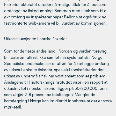
Fiskeridirektoratet utreder nå mulige tiltak for å redusere
omfanget av fiskedumping. Sammen med tiltak som bl.a.
økt omfang av inspektører håper Bellona at også bruk av
fastmonterte webkamera vil bli vurdert av kommisjonen.
Utkastsituasjonen i norske fiskerier
Som for de fleste andre land i Norden og verden forøvrig,
blir data om utkast ikke samlet inn systematisk i Norge.
Sporadiske undersøkelser er utført for å kartlegge omfang
av utkast i enkelte fiskerier, spesielt i torskefiskerier der
utkast av undermåls fisk har vært ansett som et problem.
Anslagene til Havforskningsinstituttet viser i en
rapport
at
utkastnivået i norske fiskerier ligger på 50-200.000 tonn,
som utgjør 2-8 prosent av totalfangen. Manglende
kartelegging i Norge kan imidlertid innebære at det er store
mørketall.