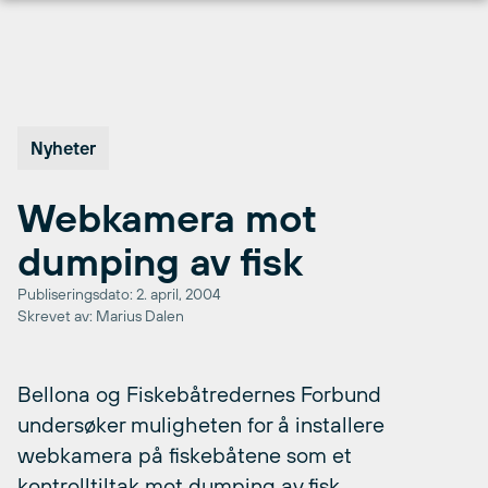
Hopp
til
innhold
Nyheter
Webkamera mot
dumping av fisk
Publiseringsdato: 2. april, 2004
Skrevet av: Marius Dalen
Bellona og Fiskebåtredernes Forbund
undersøker muligheten for å installere
webkamera på fiskebåtene som et
kontrolltiltak mot dumping av fisk.