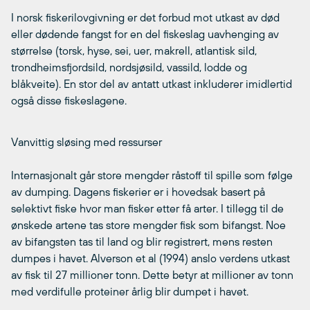
I norsk fiskerilovgivning er det forbud mot utkast av død
eller dødende fangst for en del fiskeslag uavhenging av
størrelse (torsk, hyse, sei, uer, makrell, atlantisk sild,
trondheimsfjordsild, nordsjøsild, vassild, lodde og
blåkveite). En stor del av antatt utkast inkluderer imidlertid
også disse fiskeslagene.
Vanvittig sløsing med ressurser
Internasjonalt går store mengder råstoff til spille som følge
av dumping. Dagens fiskerier er i hovedsak basert på
selektivt fiske hvor man fisker etter få arter. I tillegg til de
ønskede artene tas store mengder fisk som bifangst. Noe
av bifangsten tas til land og blir registrert, mens resten
dumpes i havet. Alverson et al (1994) anslo verdens utkast
av fisk til 27 millioner tonn. Dette betyr at millioner av tonn
med verdifulle proteiner årlig blir dumpet i havet.