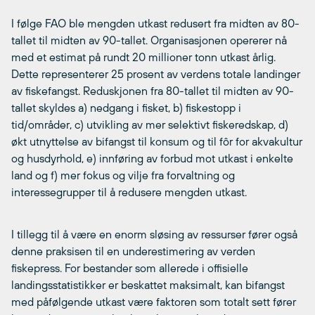
I følge FAO ble mengden utkast redusert fra midten av 80-
tallet til midten av 90-tallet. Organisasjonen opererer nå
med et estimat på rundt 20 millioner tonn utkast årlig.
Dette representerer 25 prosent av verdens totale landinger
av fiskefangst. Reduskjonen fra 80-tallet til midten av 90-
tallet skyldes a) nedgang i fisket, b) fiskestopp i
tid/områder, c) utvikling av mer selektivt fiskeredskap, d)
økt utnyttelse av bifangst til konsum og til fôr for akvakultur
og husdyrhold, e) innføring av forbud mot utkast i enkelte
land og f) mer fokus og vilje fra forvaltning og
interessegrupper til å redusere mengden utkast.
I tillegg til å være en enorm sløsing av ressurser fører også
denne praksisen til en underestimering av verden
fiskepress. For bestander som allerede i offisielle
landingsstatistikker er beskattet maksimalt, kan bifangst
med påfølgende utkast være faktoren som totalt sett fører